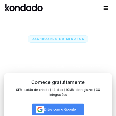
DASHBOARDS EM MINUTOS
Dashboard do Pipefy no BI
TOTVS em minutos
Home
Conectores
Pipefy
Pipefy + BI TOTVS
Comece gratuitamente
SEM cartão de crédito | 14 dias | 10MM de registros | 30
integrações
Entre com o Google