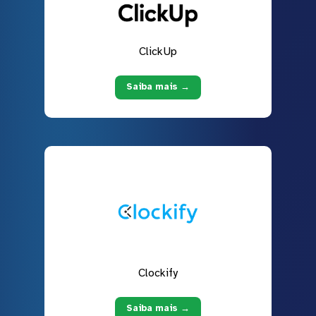
ClickUp
Saiba mais →
Clockify
Saiba mais →