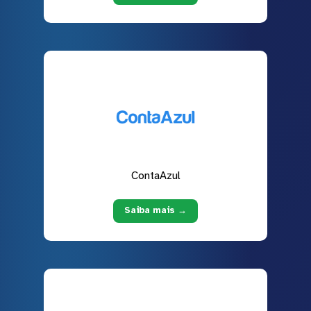
ContaAzul
Saiba mais →