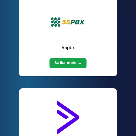
55pbx
Saiba mais →