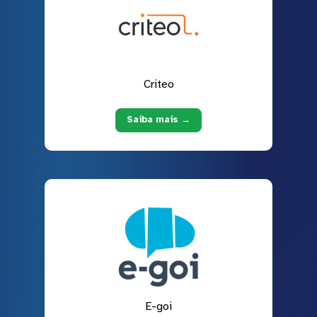
Criteo
Saiba mais →
E-goi