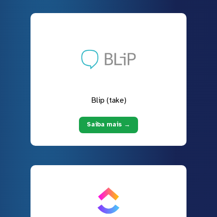
Blip (take)
Saiba mais →