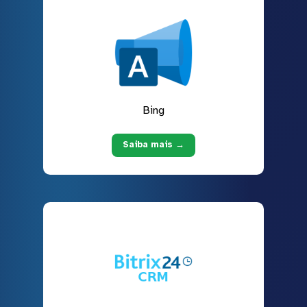
Bing
Saiba mais →