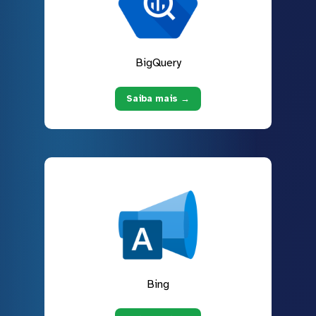
BigQuery
Saiba mais →
Bing