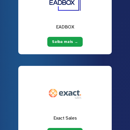
EADBOX
Saiba mais →
Exact Sales