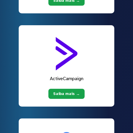
Saiba mais →
ActiveCampaign
Saiba mais →