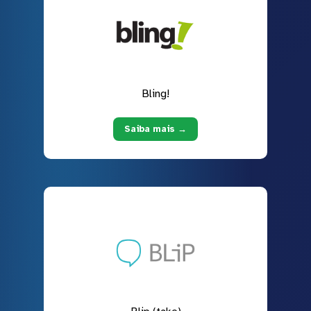
Bling!
Saiba mais →