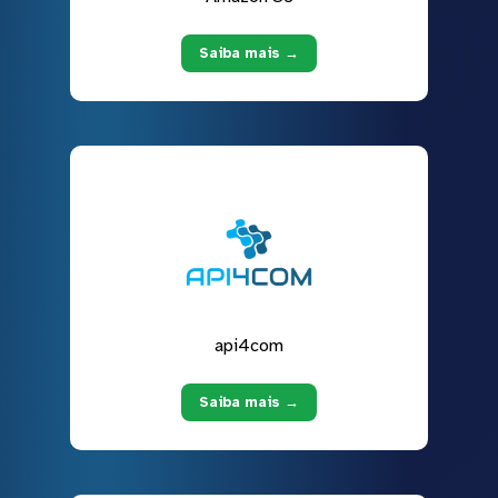
Saiba mais →
api4com
Saiba mais →