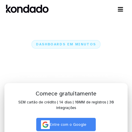
DASHBOARDS EM MINUTOS
Dashboard do Hi Platform no BI
TOTVS em minutos
Home
Conectores
Hi Platform
Hi Platform + BI TOTVS
Comece gratuitamente
SEM cartão de crédito | 14 dias | 10MM de registros | 30
integrações
Entre com o Google