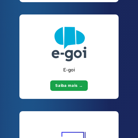
E-goi
Saiba mais →