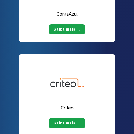
ContaAzul
Saiba mais →
Criteo
Saiba mais →