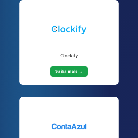
Clockify
Saiba mais →