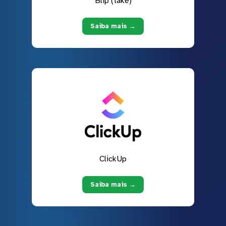
Blip (take)
Saiba mais →
ClickUp
Saiba mais →