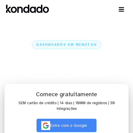
DASHBOARDS EM MINUTOS
Dashboard do Shopify no BI
TOTVS em minutos
Home
Conectores
Shopify
Shopify + BI TOTVS
Comece gratuitamente
SEM cartão de crédito | 14 dias | 10MM de registros | 30
integrações
Entre com o Google