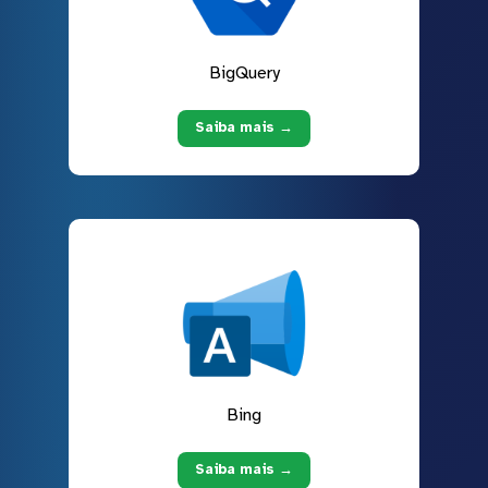
BigQuery
Saiba mais →
Bing
Saiba mais →