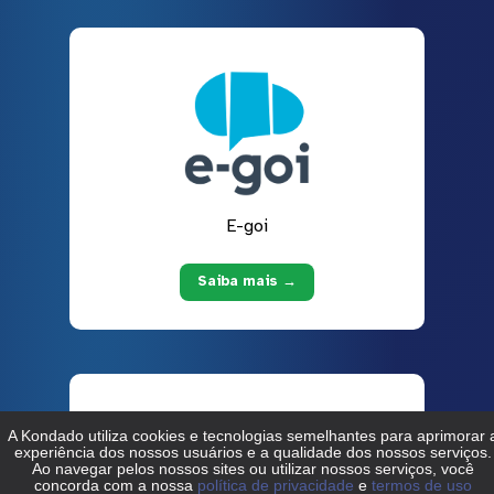
E-goi
Saiba mais →