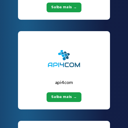
Saiba mais →
api4com
Saiba mais →