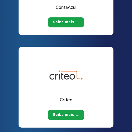
ContaAzul
Saiba mais →
Criteo
Saiba mais →