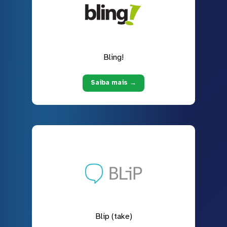
Bling!
Saiba mais →
Blip (take)