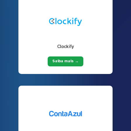
Clockify
Saiba mais →