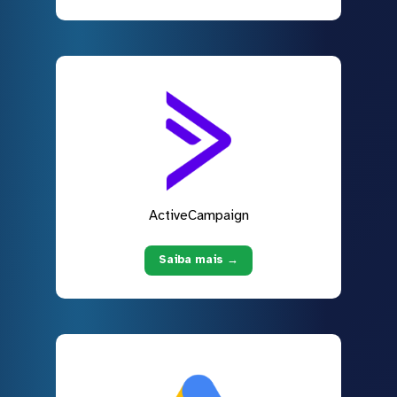
ActiveCampaign
Saiba mais →