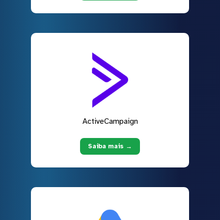
ActiveCampaign
Saiba mais →