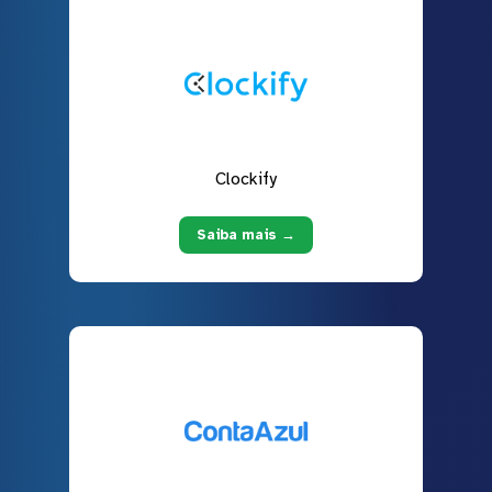
Clockify
Saiba mais →