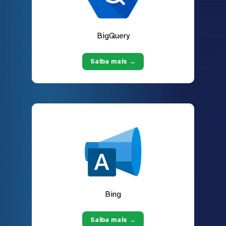
BigQuery
Saiba mais →
Bing
Saiba mais →