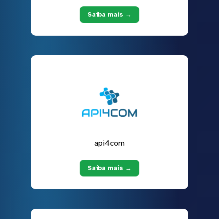
Saiba mais →
api4com
Saiba mais →