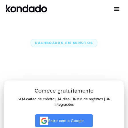
DASHBOARDS EM MINUTOS
Dashboard do Shopify no Data
Studio em minutos
Home
Conectores
Shopify
Shopify + Data Studio
Comece gratuitamente
SEM cartão de crédito | 14 dias | 10MM de registros | 30
integrações
Entre com o Google