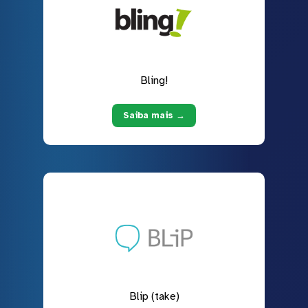
Bling!
Saiba mais →
Blip (take)