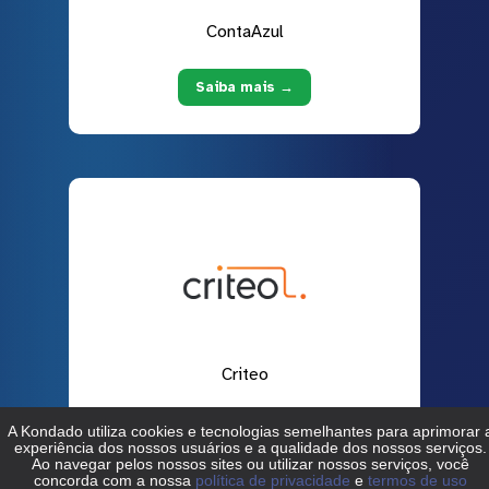
ContaAzul
Saiba mais →
Criteo
Saiba mais →