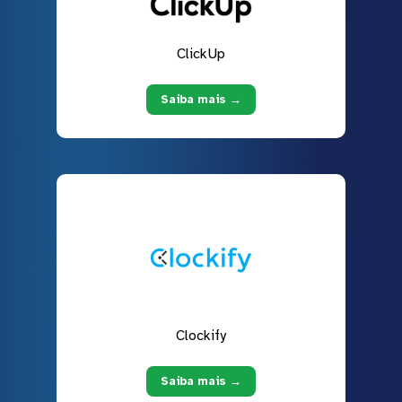
ClickUp
Saiba mais →
Clockify
Saiba mais →