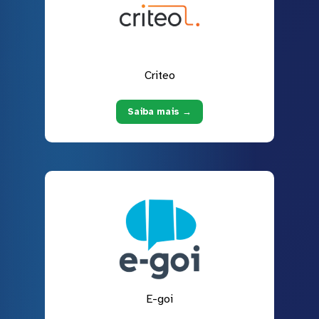
Criteo
Saiba mais →
E-goi