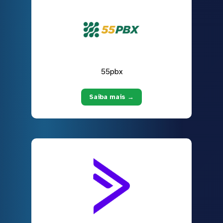
55pbx
Saiba mais →