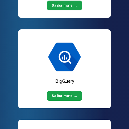
Saiba mais →
BigQuery
Saiba mais →