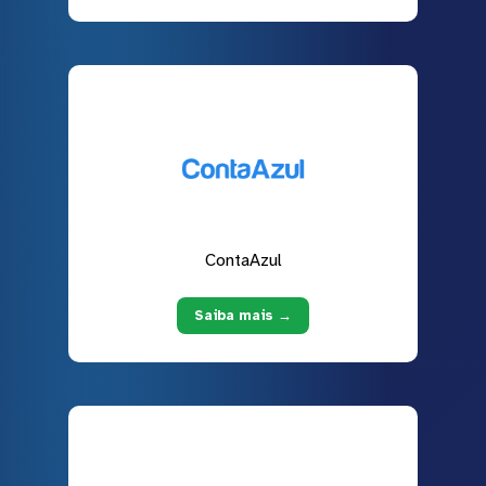
ContaAzul
Saiba mais →