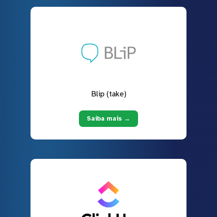
Blip (take)
Saiba mais →