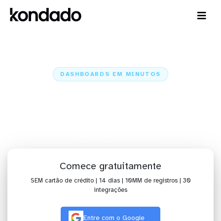
DASHBOARDS EM MINUTOS
Dashboard do Microsoft Ads no
Data Studio em minutos
Home
Conectores
Microsoft Ads
Microsoft Ads + Data Studio
Comece gratuitamente
SEM cartão de crédito | 14 dias | 10MM de registros | 30
integrações
Entre com o Google