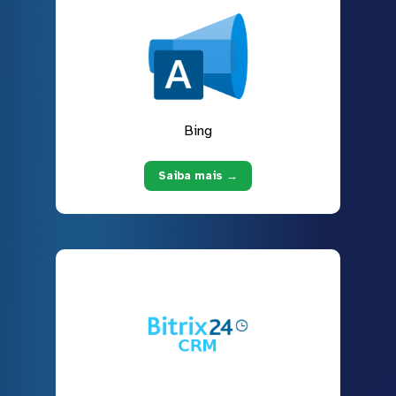
Bing
Saiba mais →