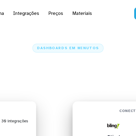
na
Integrações
Preços
Materiais
DASHBOARDS EM MINUTOS
rd do Bling! no Data S
minutos
Home
Conectores
Bling!
Bling! + Data Studio
CONECT
| 30 integrações