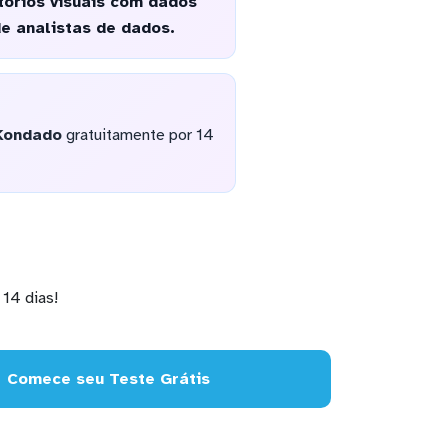
tórios visuais com dados
e analistas de dados.
Kondado
gratuitamente por 14
14 dias!
Comece seu Teste Grátis