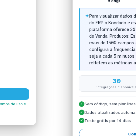
Bling!
✦
Para visualizar dados 
do ERP à Kondado e esc
plataforma oferece 30 
de Venda, Produtos: Es
mais de 1500 campos d
configura a frequênci
seja a cada 5 minutos 
refletem as métricas 
30
integrações disponívei
Sem código, sem planilhas
ermos de uso
e
✓
Dados atualizados automa
✓
Teste grátis por 14 dias
✓
Con