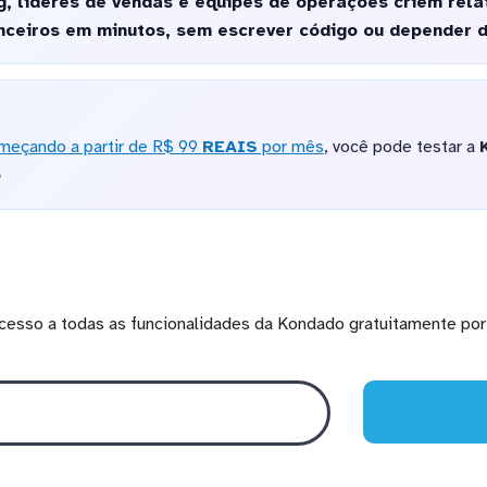
, líderes de vendas e equipes de operações criem rela
nceiros em minutos, sem escrever código ou depender d
meçando a partir de R$ 99
REAIS
por mês
, você pode testar a
o
cesso a todas as funcionalidades da Kondado gratuitamente por 