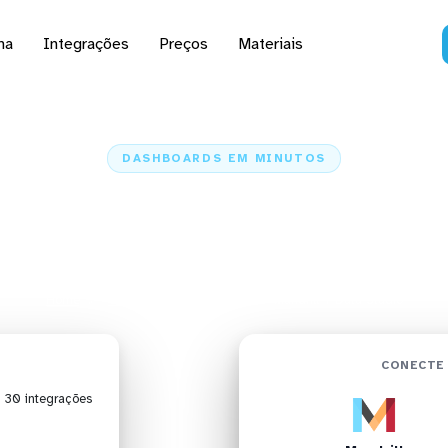
na
Integrações
Preços
Materiais
DASHBOARDS EM MINUTOS
d do Mandrill no Data 
minutos
Home
Conectores
Mandrill
Mandrill + Data Studio
CONECTE 
| 30 integrações