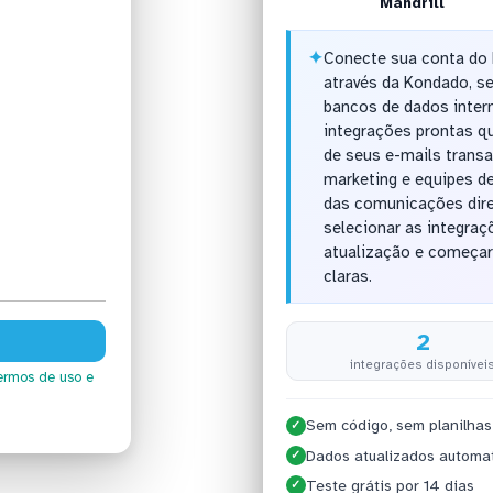
Mandrill
✦
Conecte sua conta do 
através da Kondado, se
bancos de dados inter
integrações prontas q
de seus e-mails transa
marketing e equipes 
das comunicações dire
selecionar as integraç
atualização e começar
claras.
2
integrações disponívei
ermos de uso
e
Sem código, sem planilhas
✓
Dados atualizados automa
✓
Teste grátis por 14 dias
✓