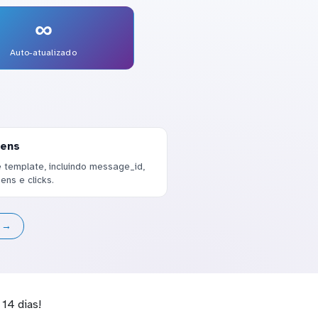
∞
Auto-atualizado
gens
template, incluindo message_id,
ens e clicks.
s →
14 dias!