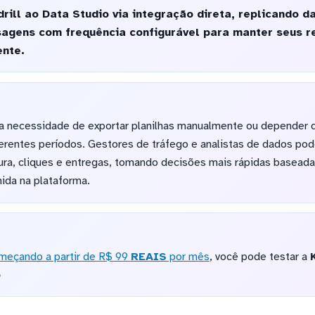
ill ao Data Studio via integração direta, replicando d
agens com frequência configurável para manter seus r
nte.
a necessidade de exportar planilhas manualmente ou depender d
erentes períodos. Gestores de tráfego e analistas de dados pod
ura, cliques e entregas, tomando decisões mais rápidas basead
ida na plataforma.
meçando a partir de R$ 99
REAIS
por mês
, você pode testar a
o