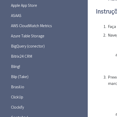
Apple App Store
Instruç
ASAAS
AWS CloudWatch Metrics
Faça
Nave
Azure Table Storage
BigQuery (conector)
Bitrix24 CRM
Bling!
Blip (Take)
Pree
marc
Brasil.io
ClickUp
Clockify