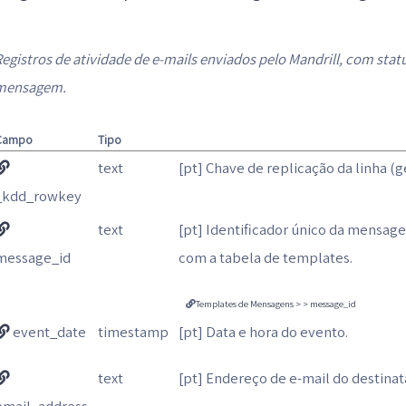
egistros de atividade de e-mails enviados pelo Mandrill, com stat
mensagem.
Campo
Tipo
text
[pt] Chave de replicação da linha (
_kdd_rowkey
text
[pt] Identificador único da mensag
message_id
com a tabela de templates.
Templates de Mensagens > > message_id
event_date
timestamp
[pt] Data e hora do evento.
text
[pt] Endereço de e-mail do destinatá
email_address