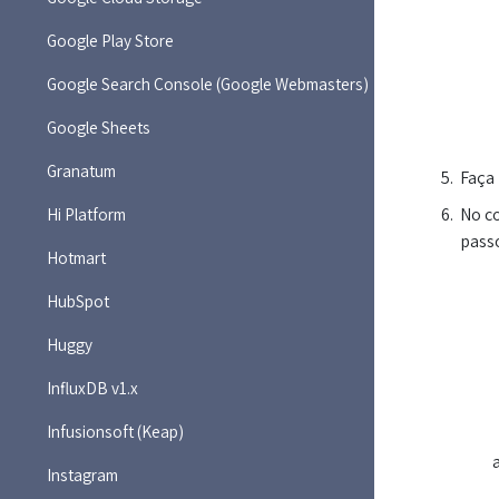
Google Play Store
Google Search Console (Google Webmasters)
Google Sheets
Granatum
Faça 
No c
Hi Platform
pass
Hotmart
HubSpot
Huggy
InfluxDB v1.x
Infusionsoft (Keap)
Instagram