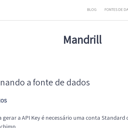
BLOG
FONTES DE D
Mandrill
onando a fonte de dados
tos
a gerar a API Key é necessário uma conta Standard
lchimp