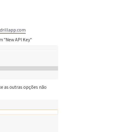
rillapp.com
em "New API Key"
xe as outras opções não