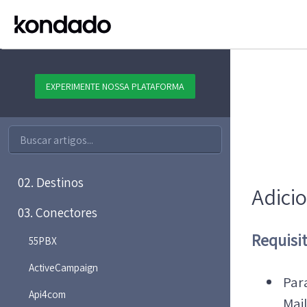
EXPERIMENTE NOSSA PLATAFORMA
01. Plataforma
02. Destinos
Adici
03. Conectores
Requisi
55PBX
ActiveCampaign
Par
Api4com
Mai