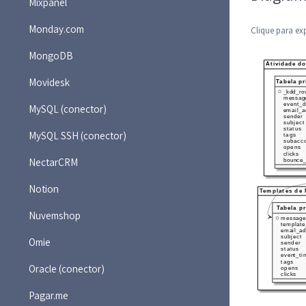
Mixpanel
Monday.com
Clique para ex
MongoDB
Movidesk
MySQL (conector)
MySQL SSH (conector)
NectarCRM
Notion
Nuvemshop
Omie
Oracle (conector)
Pagar.me