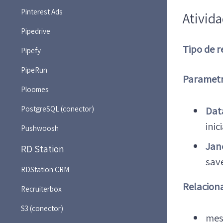
Pinterest Ads
Ativid
Pipedrive
Tipo de r
Pipefy
PipeRun
Parametr
Ploomes
PostgreSQL (conector)
Data
inic
Pushwoosh
Jan
RD Station
sav
RDStation CRM
Relacion
Recruiterbox
S3 (conector)
mes