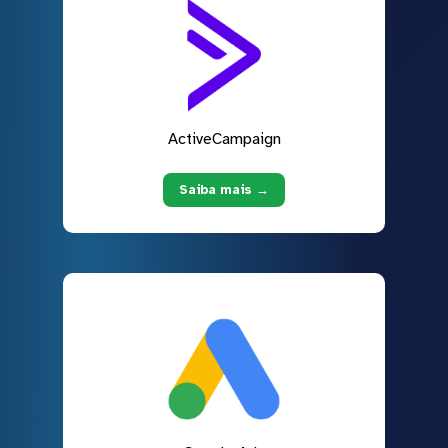
ActiveCampaign
Saiba mais →