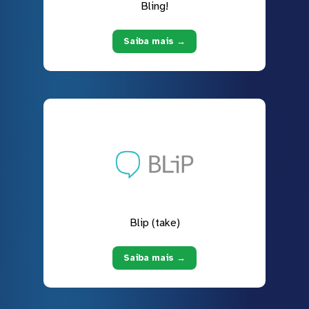
Bling!
Saiba mais →
Blip (take)
Saiba mais →