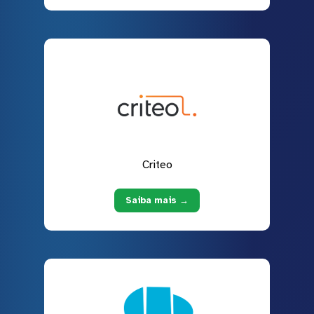
Criteo
Saiba mais →