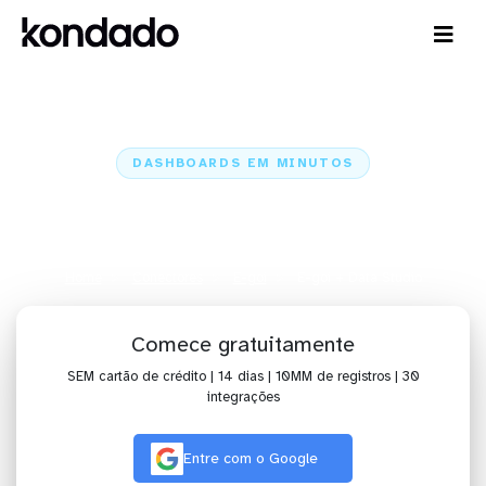
DASHBOARDS EM MINUTOS
Dashboard do E-goi no Data
Studio em minutos
Home
Conectores
E-goi
E-goi + Data Studio
Comece gratuitamente
SEM cartão de crédito | 14 dias | 10MM de registros | 30
integrações
Entre com o Google