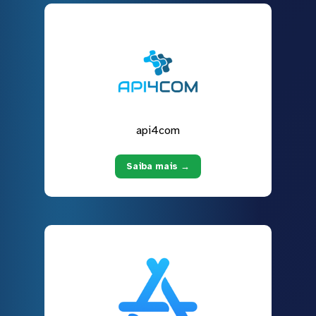
api4com
Saiba mais →