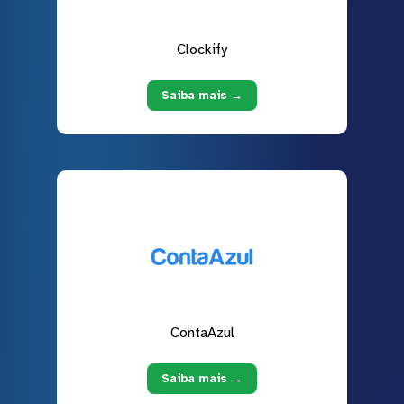
Clockify
Saiba mais →
ContaAzul
Saiba mais →