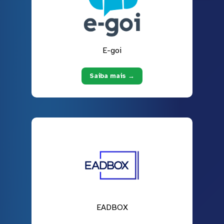
E-goi
Saiba mais →
EADBOX