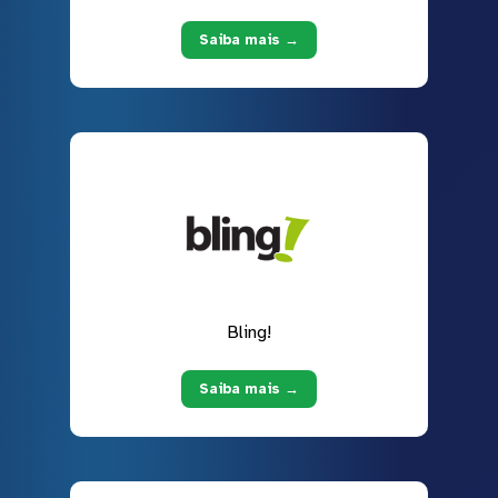
Saiba mais →
Bling!
Saiba mais →