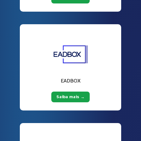
EADBOX
Saiba mais →