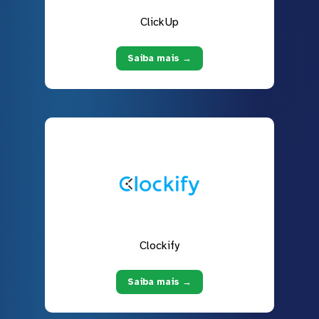
ClickUp
Saiba mais →
Clockify
Saiba mais →