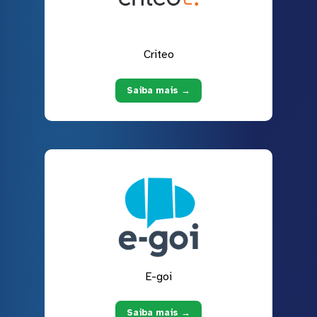
Criteo
Saiba mais →
E-goi
Saiba mais →