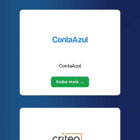
ContaAzul
Saiba mais →