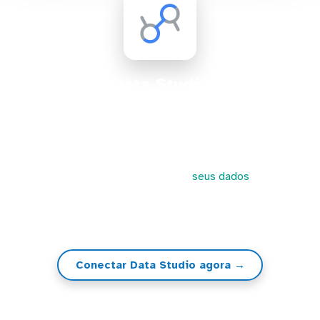
Data Studio
O Data Studio é uma ferramenta de visualização do
Google que, ao contrário do Google Analytics,
permite a criação de gráficos e dashboards
interativos até mesmo por usuários com pouca
experiência. A Kondado conecta
seus dados
no Data
Studio e, a partir de lá, você poderá criar
visualizações, gráficos, dashboards e KPIs
Conectar Data Studio agora →