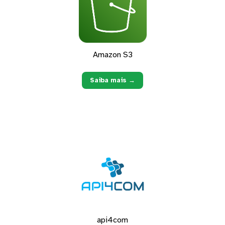
Amazon S3
Saiba mais →
api4com