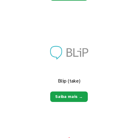
Blip (take)
Saiba mais →