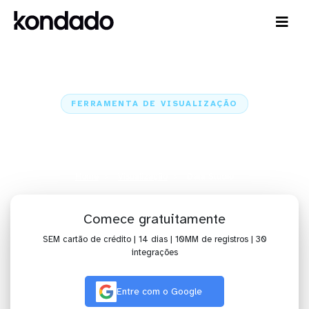
FERRAMENTA DE VISUALIZAÇÃO
Visualize dados no Data Studio
com alguns cliques
Home
Visualização
Data Studio
Comece gratuitamente
SEM cartão de crédito | 14 dias | 10MM de registros | 30
integrações
Entre com o Google