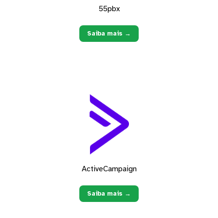
55pbx
Saiba mais →
ActiveCampaign
Saiba mais →