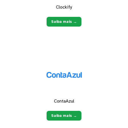
Clockify
Saiba mais →
ContaAzul
Saiba mais →