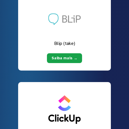
Blip (take)
Saiba mais →