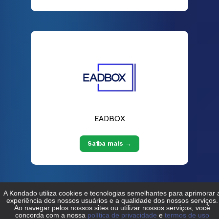
EADBOX
Saiba mais →