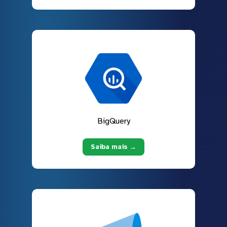
BigQuery
Saiba mais →