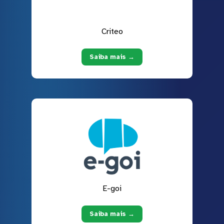
Criteo
Saiba mais →
E-goi
Saiba mais →