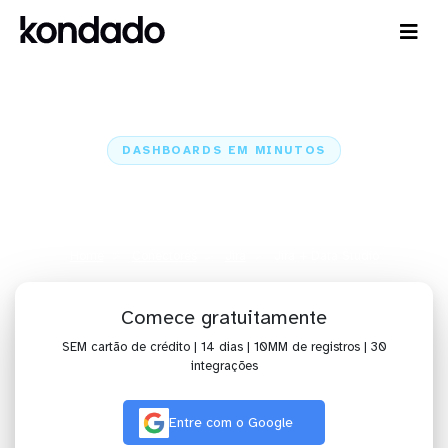
DASHBOARDS EM MINUTOS
Dashboard do Jira no Data Studio
em minutos
Home
Conectores
Jira
Jira + Data Studio
Comece gratuitamente
SEM cartão de crédito | 14 dias | 10MM de registros | 30
integrações
Entre com o Google