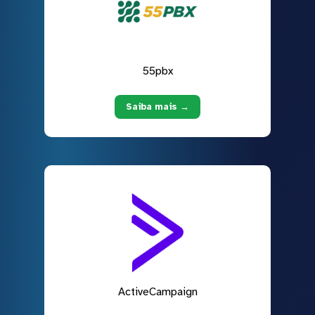
55pbx
Saiba mais →
ActiveCampaign