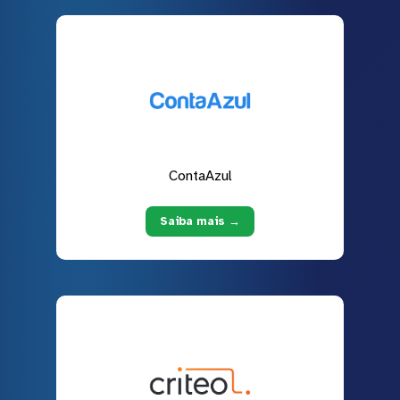
ContaAzul
Saiba mais →