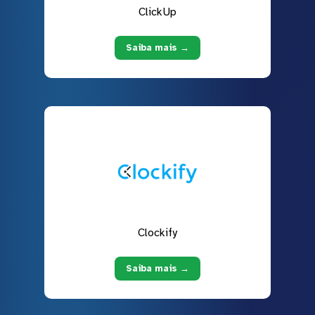
ClickUp
Saiba mais →
Clockify
Saiba mais →