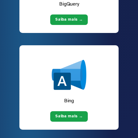
BigQuery
Saiba mais →
Bing
Saiba mais →