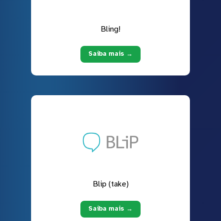
Bling!
Saiba mais →
Blip (take)
Saiba mais →