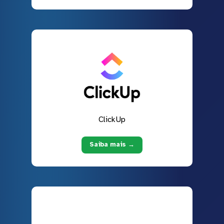
ClickUp
Saiba mais →