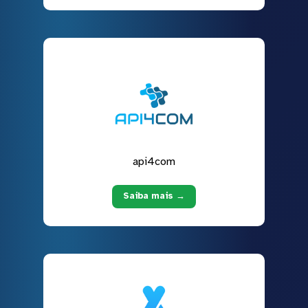
api4com
Saiba mais →