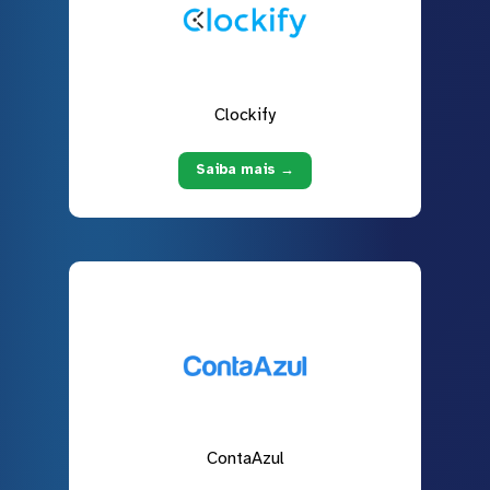
Clockify
Saiba mais →
ContaAzul