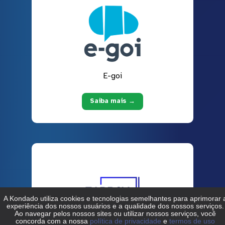
E-goi
Saiba mais →