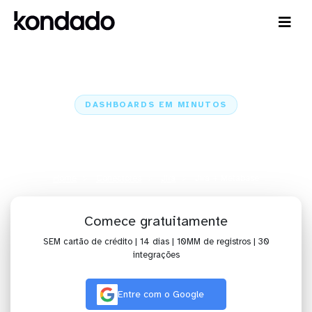
DASHBOARDS EM MINUTOS
Dashboard do Jira no Metabase
em minutos
Home
Conectores
Jira
Jira + Metabase
Comece gratuitamente
SEM cartão de crédito | 14 dias | 10MM de registros | 30
integrações
Entre com o Google