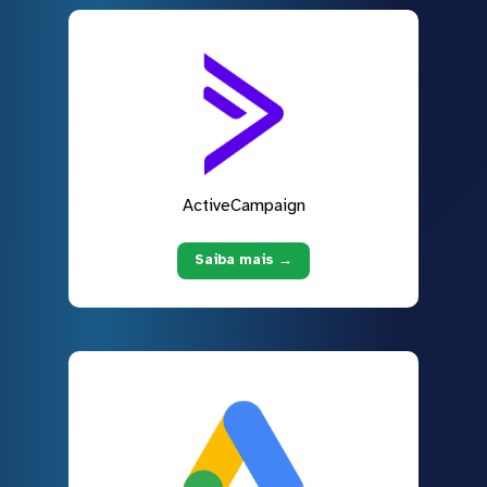
ActiveCampaign
Saiba mais →