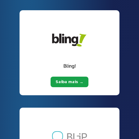
Bling!
Saiba mais →