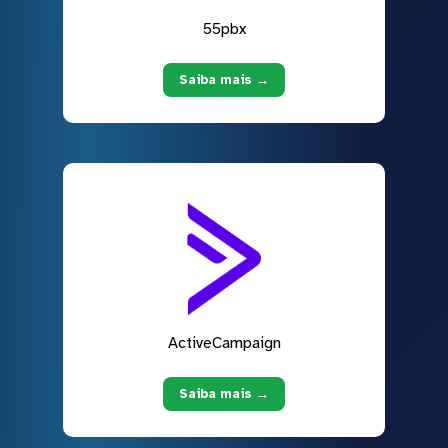
55pbx
Saiba mais →
ActiveCampaign
Saiba mais →