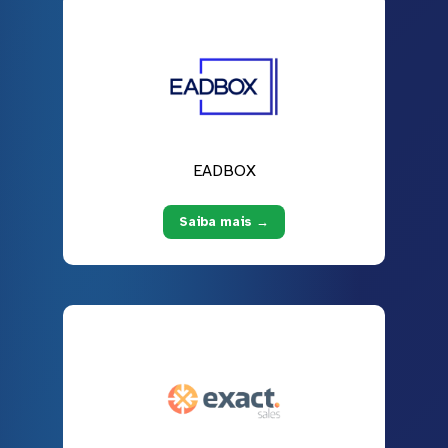
EADBOX
Saiba mais →