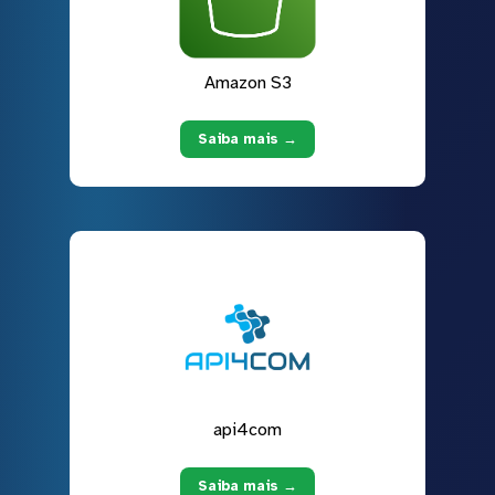
Amazon S3
Saiba mais →
api4com
Saiba mais →