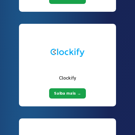
Clockify
Saiba mais →