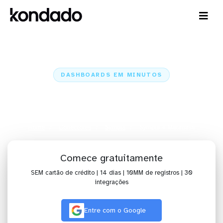
DASHBOARDS EM MINUTOS
Dashboard do Sympla no
Metabase em minutos
Home
Conectores
Sympla
Sympla + Metabase
Comece gratuitamente
SEM cartão de crédito | 14 dias | 10MM de registros | 30
integrações
Entre com o Google