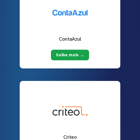
ContaAzul
Saiba mais →
Criteo