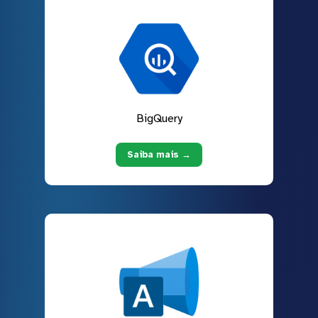
BigQuery
Saiba mais →