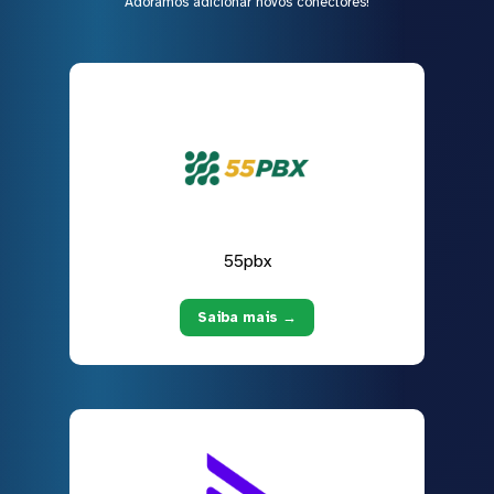
Adoramos adicionar novos conectores!
55pbx
Saiba mais →