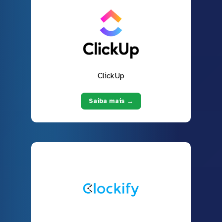
ClickUp
Saiba mais →