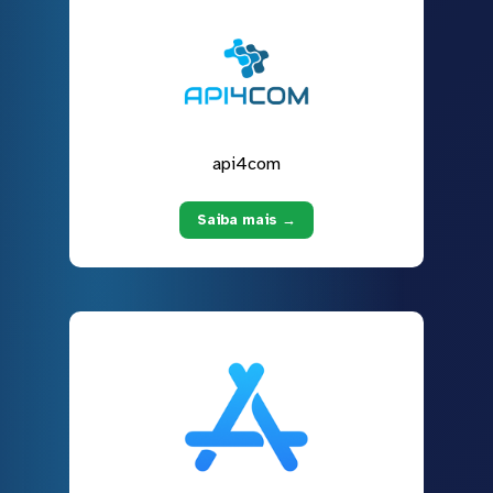
api4com
Saiba mais →