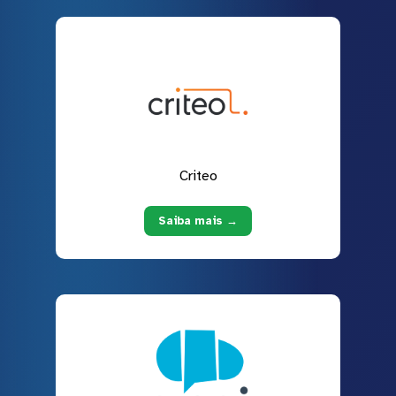
Criteo
Saiba mais →