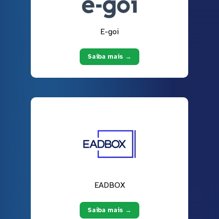
E-goi
Saiba mais →
EADBOX
Saiba mais →