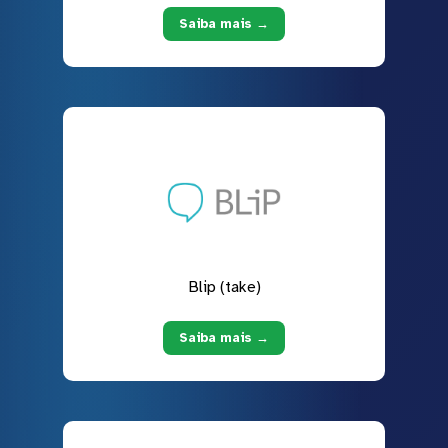
Saiba mais →
Blip (take)
Saiba mais →