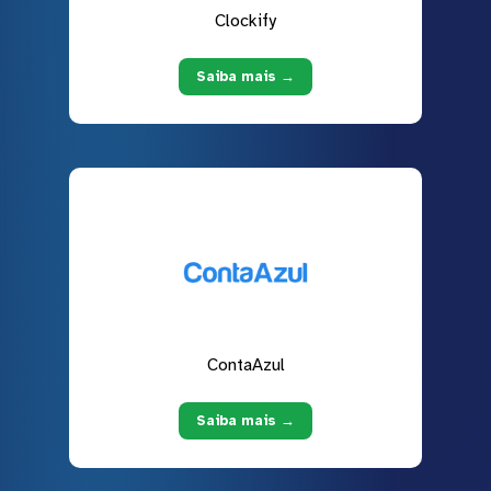
Clockify
Saiba mais →
ContaAzul
Saiba mais →