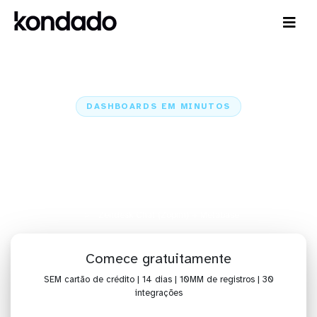
DASHBOARDS EM MINUTOS
Dashboard do Zendesk Chat
(Zopim) no Metabase em
minutos
Home
Conectores
Zendesk Chat (Zopim)
Zendesk Chat (Zopim) + Metabase
Comece gratuitamente
SEM cartão de crédito | 14 dias | 10MM de registros | 30
integrações