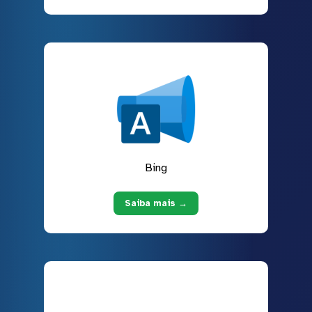
Bing
Saiba mais →