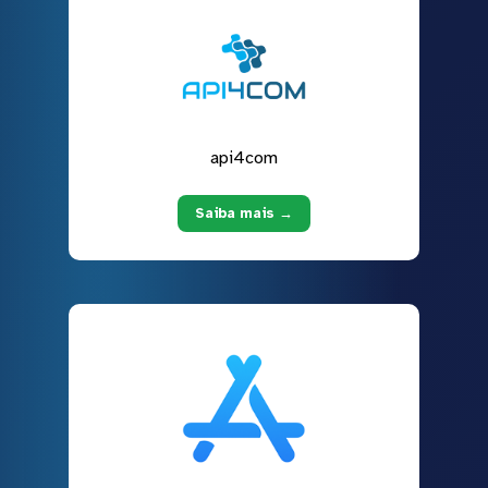
api4com
Saiba mais →