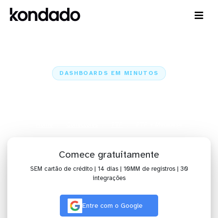
DASHBOARDS EM MINUTOS
Dashboard do FTP no Metabase
em minutos
Home
Conectores
FTP
FTP + Metabase
Comece gratuitamente
SEM cartão de crédito | 14 dias | 10MM de registros | 30
integrações
Entre com o Google