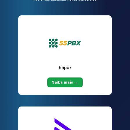
55pbx
Saiba mais →