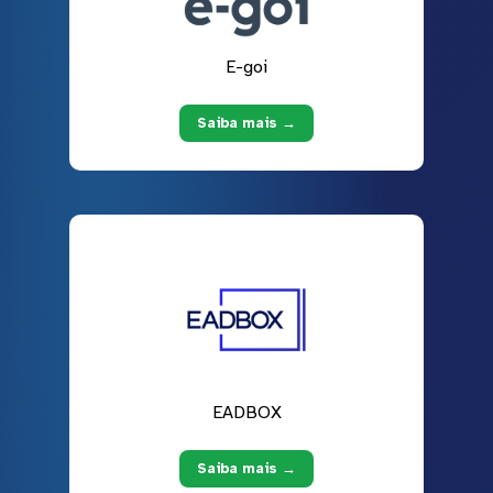
E-goi
Saiba mais →
EADBOX
Saiba mais →