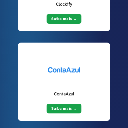
Clockify
Saiba mais →
ContaAzul
Saiba mais →