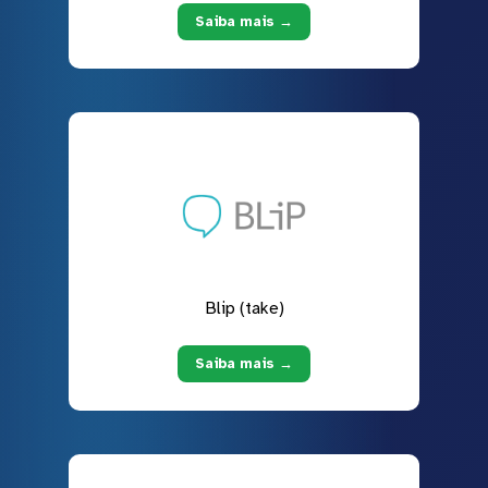
Saiba mais →
Blip (take)
Saiba mais →