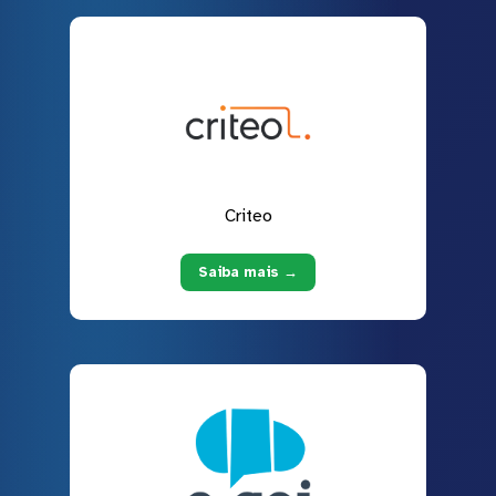
Criteo
Saiba mais →