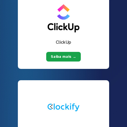
ClickUp
Saiba mais →