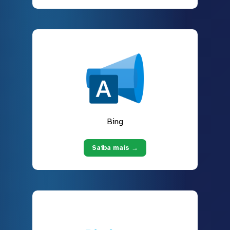
Bing
Saiba mais →