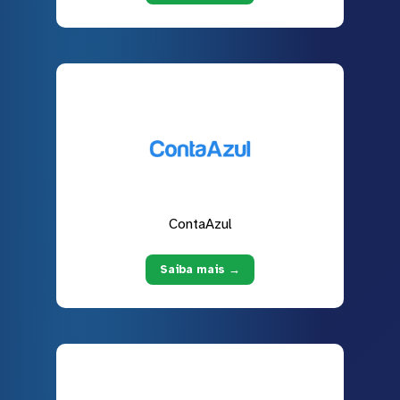
ContaAzul
Saiba mais →