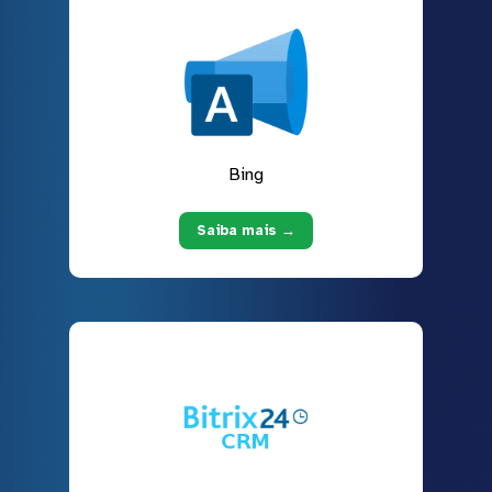
Bing
Saiba mais →