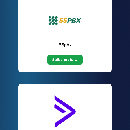
55pbx
Saiba mais →