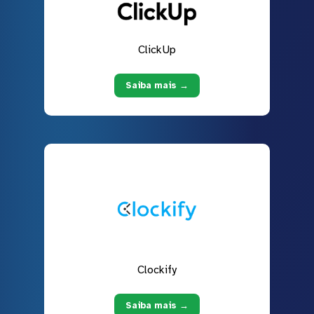
ClickUp
Saiba mais →
Clockify
Saiba mais →