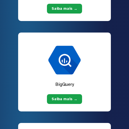
Saiba mais →
BigQuery
Saiba mais →