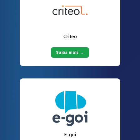
Criteo
Saiba mais →
E-goi