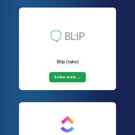
Blip (take)
Saiba mais →