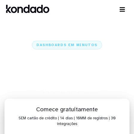
DASHBOARDS EM MINUTOS
Dashboard do MySQL (&
MariaDB) no Metabase em
minutos
Home
Conectores
MySQL (& MariaDB)
MySQL (& MariaDB) + Metabase
Comece gratuitamente
SEM cartão de crédito | 14 dias | 10MM de registros | 30
integrações