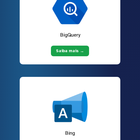
BigQuery
Saiba mais →
Bing