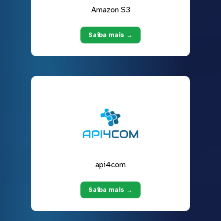
Amazon S3
Saiba mais →
api4com
Saiba mais →