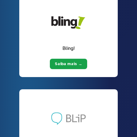
Bling!
Saiba mais →