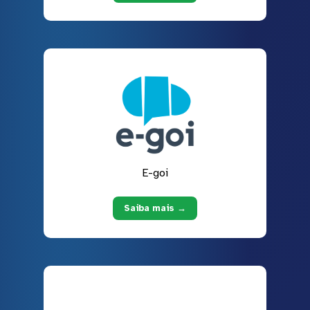
E-goi
Saiba mais →