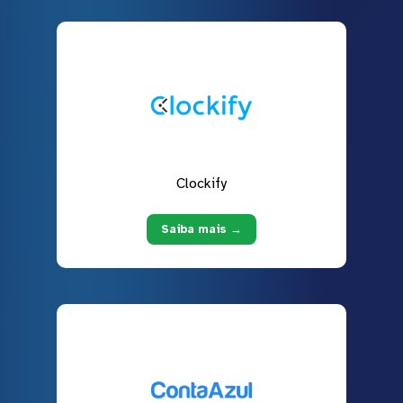
Clockify
Saiba mais →