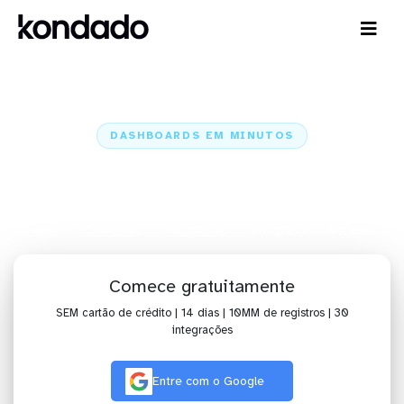
DASHBOARDS EM MINUTOS
Dashboard do PostgreSQL no
Metabase em minutos
Home
Conectores
PostgreSQL
PostgreSQL + Metabase
Comece gratuitamente
SEM cartão de crédito | 14 dias | 10MM de registros | 30
integrações
Entre com o Google