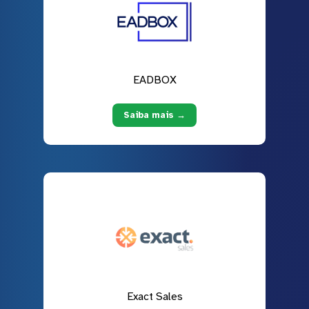
EADBOX
Saiba mais →
Exact Sales