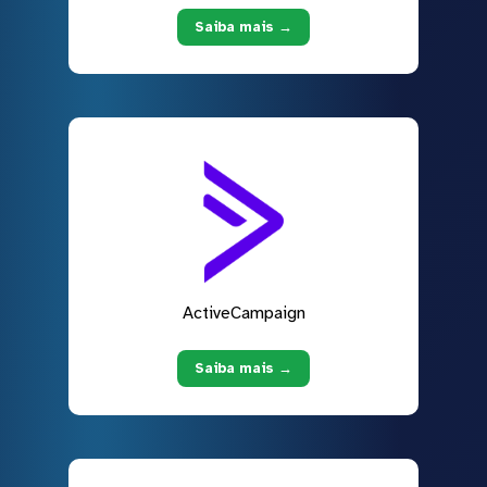
Saiba mais →
ActiveCampaign
Saiba mais →