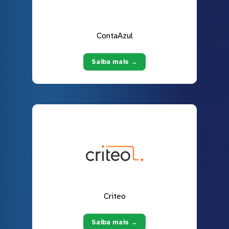
ContaAzul
Saiba mais →
Criteo
Saiba mais →