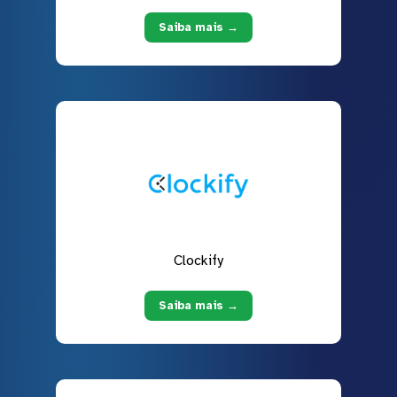
Saiba mais →
Clockify
Saiba mais →