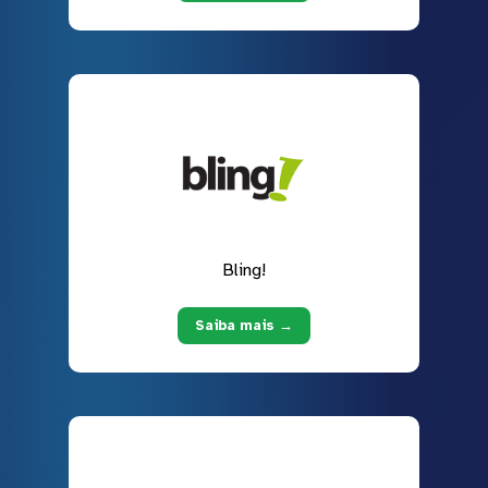
Bling!
Saiba mais →