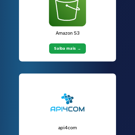
Amazon S3
Saiba mais →
api4com