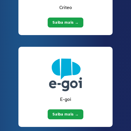
Criteo
Saiba mais →
E-goi
Saiba mais →