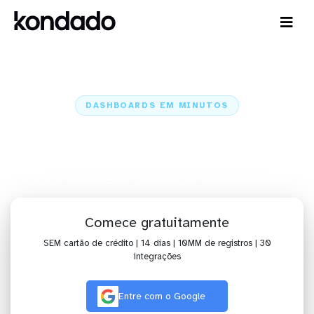
DASHBOARDS EM MINUTOS
Dashboard do PostgreSQL no
Cortex em minutos
Home
Conectores
PostgreSQL
PostgreSQL + Cortex
Comece gratuitamente
SEM cartão de crédito | 14 dias | 10MM de registros | 30
integrações
Entre com o Google