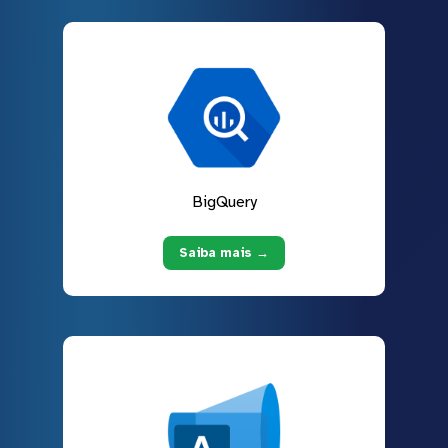
BigQuery
Saiba mais →