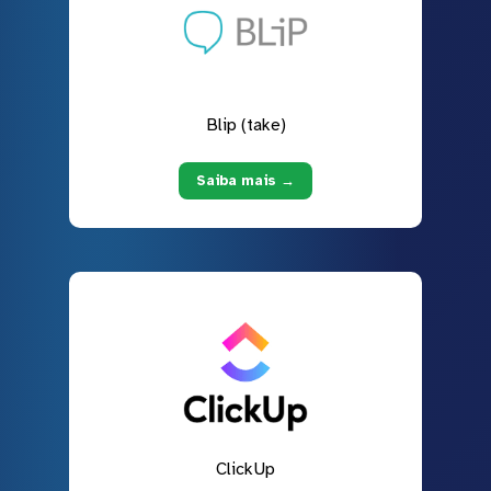
Blip (take)
Saiba mais →
ClickUp