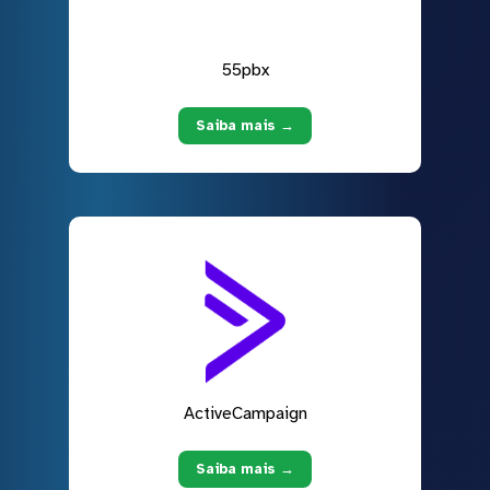
55pbx
Saiba mais →
ActiveCampaign
Saiba mais →