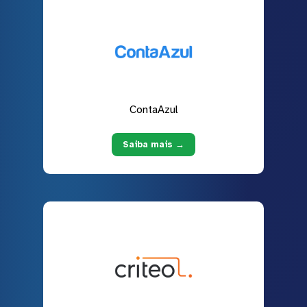
ContaAzul
Saiba mais →