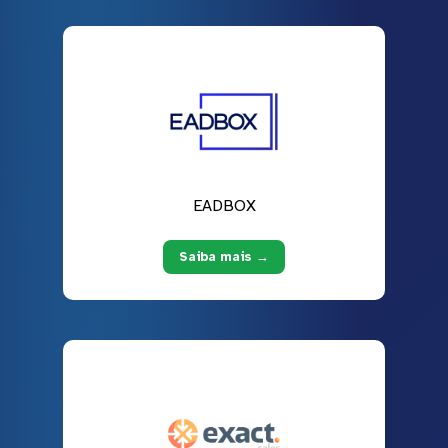
EADBOX
Saiba mais →