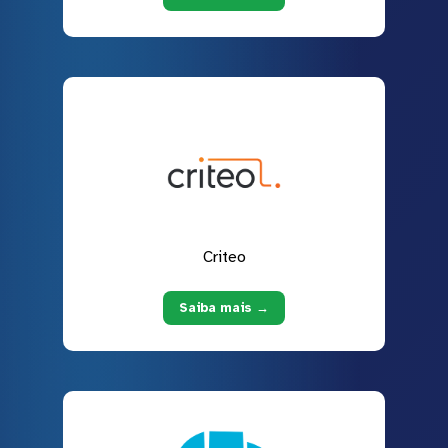
Criteo
Saiba mais →