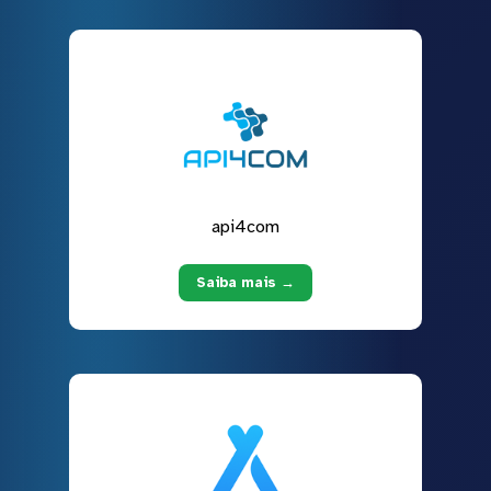
api4com
Saiba mais →