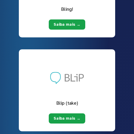
Bling!
Saiba mais →
Blip (take)
Saiba mais →