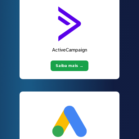
ActiveCampaign
Saiba mais →