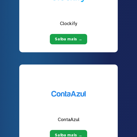
Clockify
Saiba mais →
ContaAzul
Saiba mais →