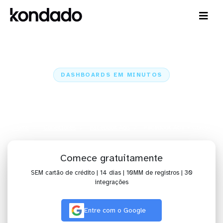
DASHBOARDS EM MINUTOS
Dashboard do Facebook Ads no
Cortex em minutos
Home
Conectores
Facebook Ads
Facebook Ads + Cortex
Comece gratuitamente
SEM cartão de crédito | 14 dias | 10MM de registros | 30
integrações
Entre com o Google