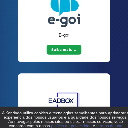
E-goi
Saiba mais →
EADBOX