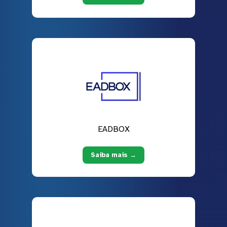
EADBOX
Saiba mais →