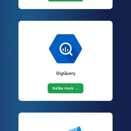
BigQuery
Saiba mais →