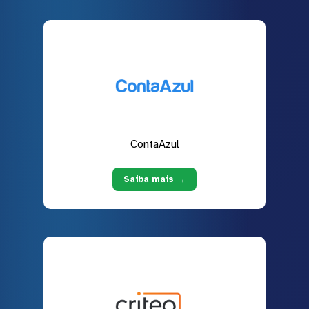
ContaAzul
Saiba mais →