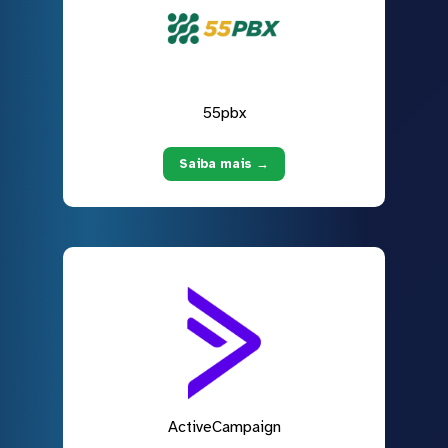
55pbx
Saiba mais →
ActiveCampaign