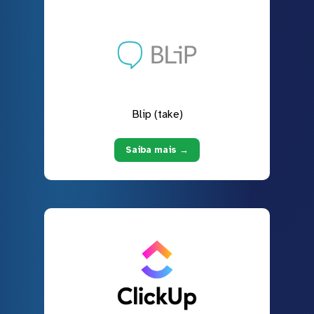
Blip (take)
Saiba mais →