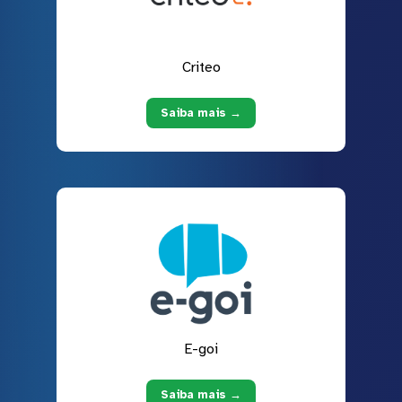
Criteo
Saiba mais →
E-goi
Saiba mais →