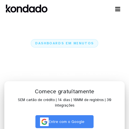
DASHBOARDS EM MINUTOS
Dashboard do Hi Platform no
Cortex em minutos
Home
Conectores
Hi Platform
Hi Platform + Cortex
Comece gratuitamente
SEM cartão de crédito | 14 dias | 10MM de registros | 30
integrações
Entre com o Google