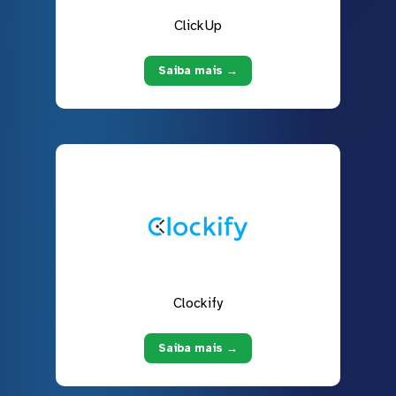
ClickUp
Saiba mais →
Clockify
Saiba mais →