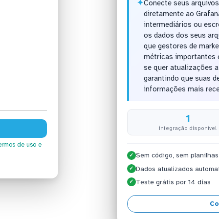
✦
Conecte seus arquivo
diretamente ao Grafan
intermediários ou esc
os dados dos seus arqu
que gestores de mark
métricas importantes 
se quer atualizações a
garantindo que suas d
informações mais rece
1
integração disponível
ermos de uso
e
Sem código, sem planilhas
✓
Dados atualizados automa
✓
Teste grátis por 14 dias
✓
Co