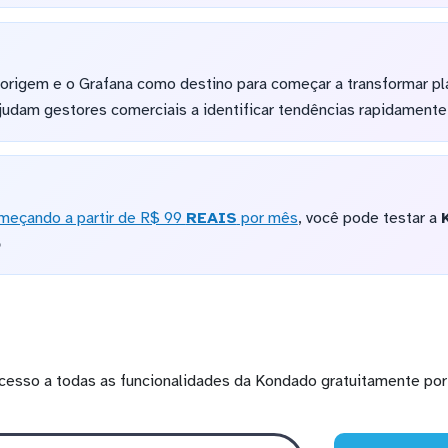
rigem e o Grafana como destino para começar a transformar pla
judam gestores comerciais a identificar tendências rapidamente
meçando a partir de R$ 99
REAIS
por mês
, você pode testar a
o
cesso a todas as funcionalidades da Kondado gratuitamente por 