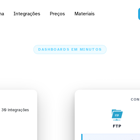
na
Integrações
Preços
Materiais
DASHBOARDS EM MINUTOS
d do FTP no Grafana e
Home
Conectores
FTP
FTP + Grafana
CON
| 30 integrações
FTP