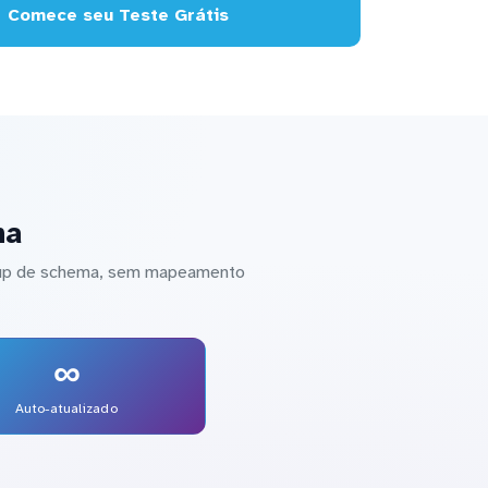
Comece seu Teste Grátis
na
etup de schema, sem mapeamento
∞
Auto-atualizado