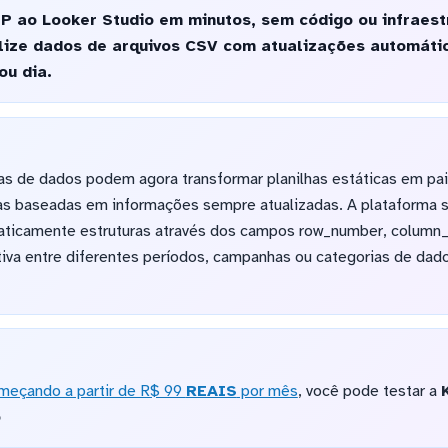
 ao Looker Studio em minutos, sem código ou infraestr
lize dados de arquivos CSV com atualizações automátic
ou dia.
as de dados podem agora transformar planilhas estáticas em pain
s baseadas em informações sempre atualizadas. A plataforma s
omaticamente estruturas através dos campos row_number, column
ativa entre diferentes períodos, campanhas ou categorias de dad
meçando a partir de R$ 99
REAIS
por mês
, você pode testar a
o