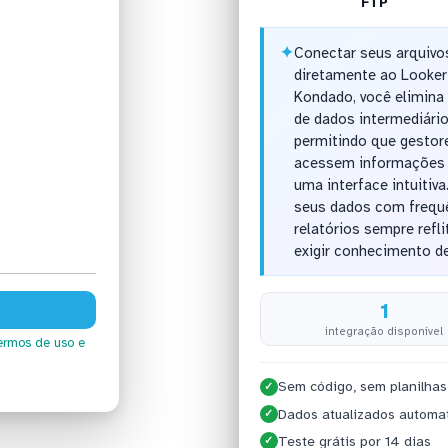
FTP
✦
Conectar seus arquiv
diretamente ao Looker
Kondado, você elimin
de dados intermediári
permitindo que gestor
acessem informações 
uma interface intuitiv
seus dados com frequê
relatórios sempre refl
exigir conhecimento d
1
integração disponível
ermos de uso
e
Sem código, sem planilhas
✓
Dados atualizados automa
✓
Teste grátis por 14 dias
✓