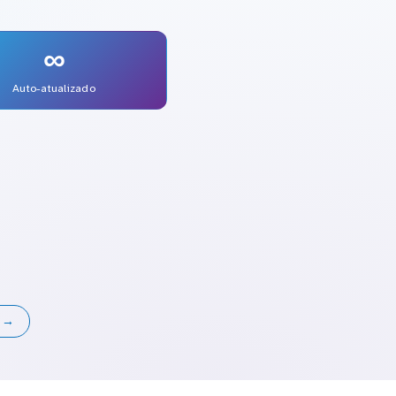
∞
Auto-atualizado
s →