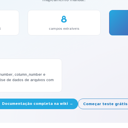
8
l
campos extraíveis
number, column_number e
lise de dados de arquivos com
Documentação completa na wiki →
Começar teste gráti