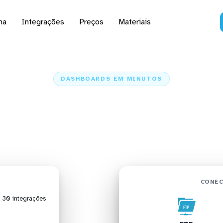
na
Integrações
Preços
Materiais
DASHBOARDS EM MINUTOS
ard do FTP no Data St
minutos
Home
Conectores
FTP
FTP + Data Studio
CONEC
| 30 integrações