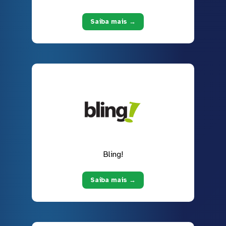
Saiba mais →
Bling!
Saiba mais →