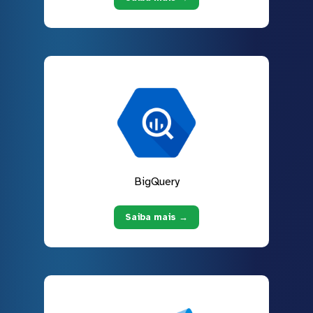
BigQuery
Saiba mais →