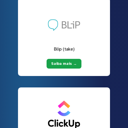
Blip (take)
Saiba mais →