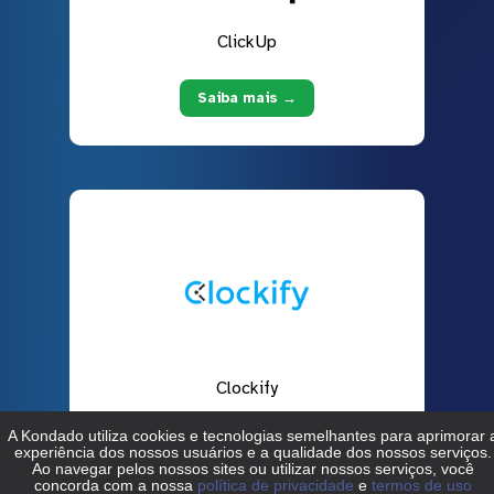
ClickUp
Saiba mais →
Clockify
Saiba mais →