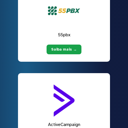
55pbx
Saiba mais →
ActiveCampaign