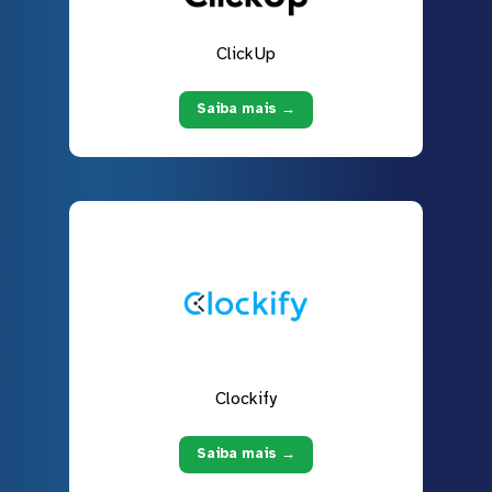
ClickUp
Saiba mais →
Clockify
Saiba mais →