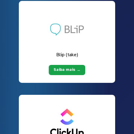
Blip (take)
Saiba mais →