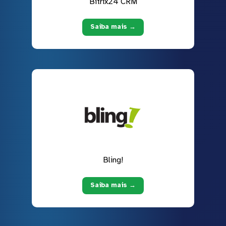
Bitrix24 CRM
Saiba mais →
Bling!
Saiba mais →