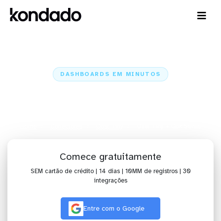
DASHBOARDS EM MINUTOS
Dashboard do Olist Tiny no Qlik
Sense em minutos
Home
Conectores
Olist Tiny
Olist Tiny + Qlik Sense
Comece gratuitamente
SEM cartão de crédito | 14 dias | 10MM de registros | 30
integrações
Entre com o Google