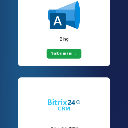
Bing
Saiba mais →