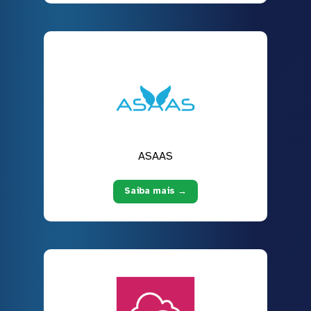
ASAAS
Saiba mais →