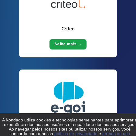
Criteo
Saiba mais →
E-goi