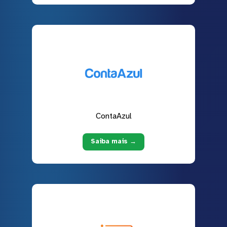
ContaAzul
Saiba mais →