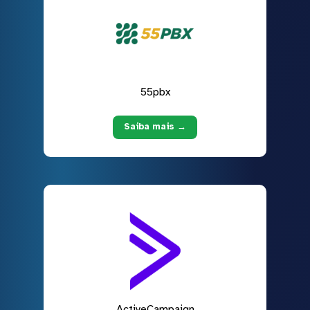
55pbx
Saiba mais →
ActiveCampaign