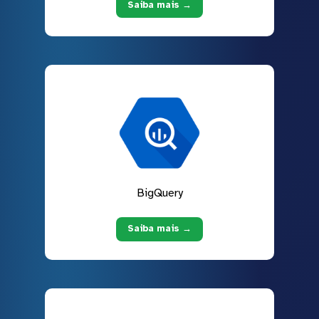
Saiba mais →
BigQuery
Saiba mais →