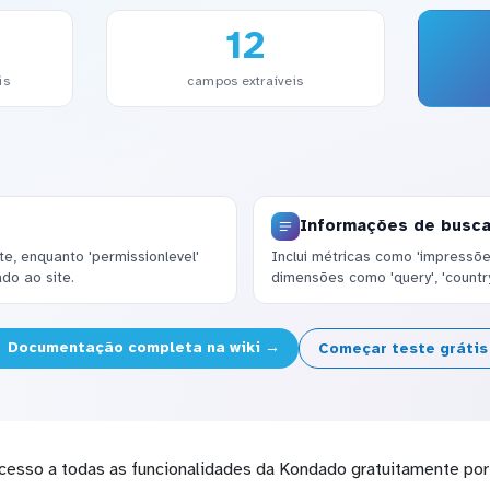
12
is
campos extraíveis
Informações de busc
te, enquanto 'permissionlevel'
Inclui métricas como 'impressões'
do ao site.
dimensões como 'query', 'country'
Documentação completa na wiki →
Começar teste gráti
cesso a todas as funcionalidades da Kondado gratuitamente por 