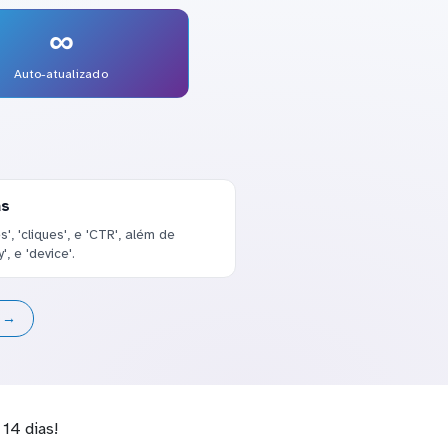
∞
Auto-atualizado
as
, 'cliques', e 'CTR', além de
, e 'device'.
s →
14 dias!