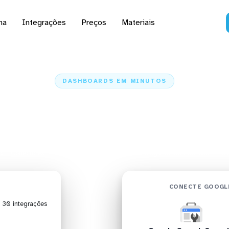
na
Integrações
Preços
Materiais
DASHBOARDS EM MINUTOS
do Google Search Cons
Sense em minutos
Conectores
Google Search Console
Google Search Console + Qli
CONECTE GOOGLE
| 30 integrações