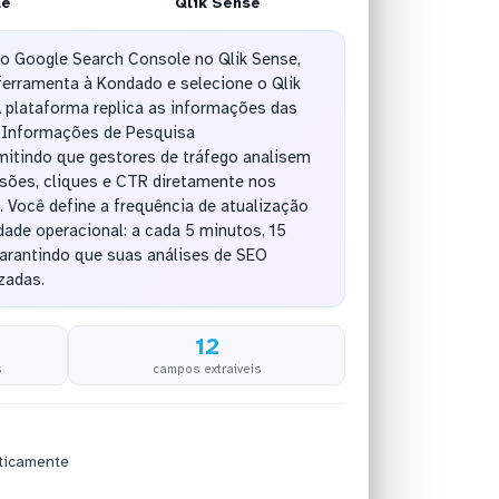
le
Qlik Sense
do Google Search Console no Qlik Sense,
ferramenta à Kondado e selecione o Qlik
 plataforma replica as informações das
e Informações de Pesquisa
itindo que gestores de tráfego analisem
ões, cliques e CTR diretamente nos
. Você define a frequência de atualização
ade operacional: a cada 5 minutos, 15
garantindo que suas análises de SEO
zadas.
12
s
campos extraíveis
ticamente