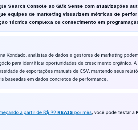
le Search Console ao Qlik Sense com atualizações au
 que equipes de marketing visualizem métricas de perf
ação técnica complexa ou conhecimento em programaçã
 na Kondado, analistas de dados e gestores de marketing pode
ócio para identificar oportunidades de crescimento orgânico. A
ssidade de exportações manuais de CSV, mantendo seus relató
eis baseadas em dados concretos de performance.
meçando a partir de R$ 99
REAIS
por mês
, você pode testar a
o