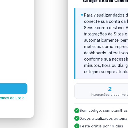
Google Search Conso
✦
Para visualizar dados 
conecte sua conta da 
Sense como destino. A
integrações de Sites 
automaticamente, perm
métricas como impress
dashboards interativos
conforme sua necessid
minutos, hora ou dia, 
estejam sempre atuali
2
integrações disponívei
ermos de uso
e
Sem código, sem planilhas
✓
Dados atualizados automa
✓
Teste grátis por 14 dias
✓