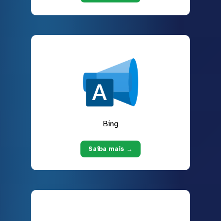
Bing
Saiba mais →