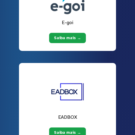
E-goi
Saiba mais →
EADBOX
Saiba mais →