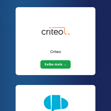
Criteo
Saiba mais →