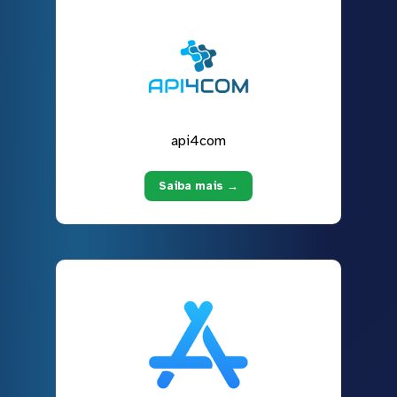
api4com
Saiba mais →