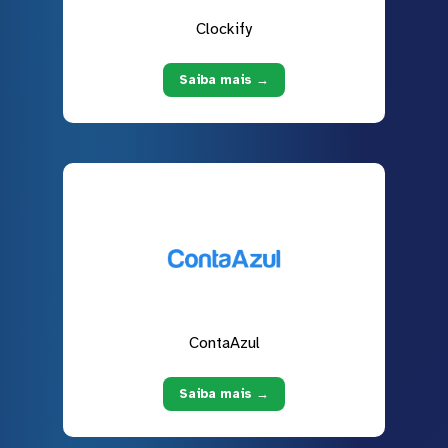
Clockify
Saiba mais →
ContaAzul
Saiba mais →