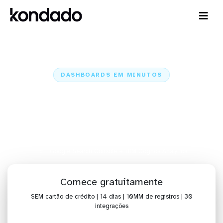
DASHBOARDS EM MINUTOS
Dashboard do Google Search
Console no IBM Cognos
Analytics em minutos
Home
Conectores
Google Search Console
Google Search Console + IBM Cognos Analytics
Comece gratuitamente
SEM cartão de crédito | 14 dias | 10MM de registros | 30
integrações