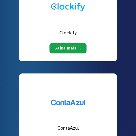
Clockify
Saiba mais →
ContaAzul