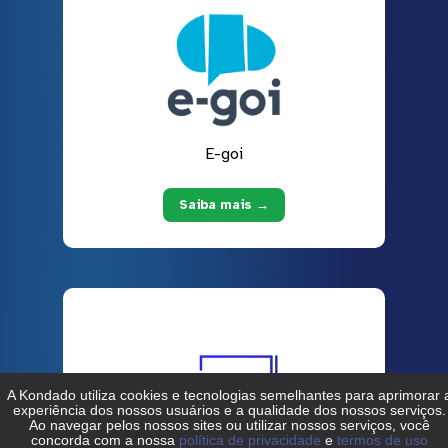
E-goi
Saiba mais →