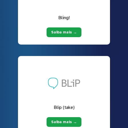
Bling!
Saiba mais →
Blip (take)
Saiba mais →