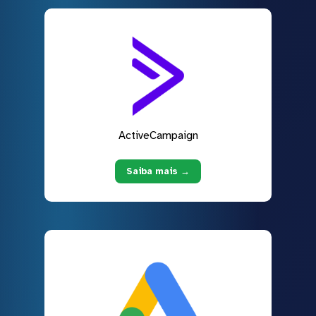
ActiveCampaign
Saiba mais →