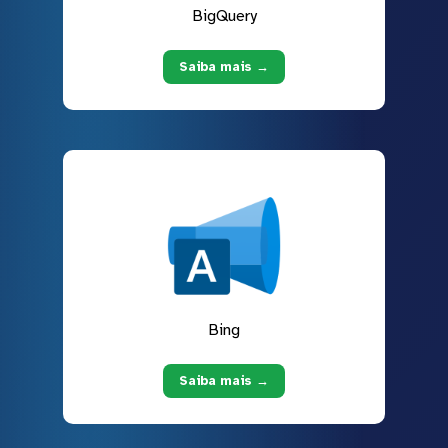
BigQuery
Saiba mais →
Bing
Saiba mais →