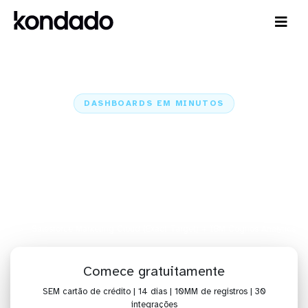
DASHBOARDS EM MINUTOS
Dashboard do Salesforce
Marketing Cloud (Exact Target)
no IBM Cognos Analytics em
minutos
Home
Conectores
Salesforce Marketing Cloud (Exact Target)
Salesforce Marketing Cloud (Exact Target) + IBM Cognos Analytics
Comece gratuitamente
SEM cartão de crédito | 14 dias | 10MM de registros | 30
integrações