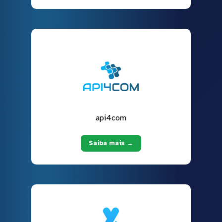
api4com
Saiba mais →