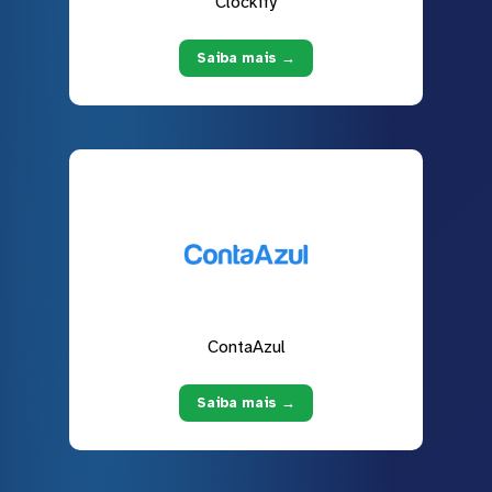
Clockify
Saiba mais →
ContaAzul
Saiba mais →