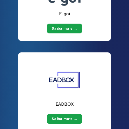
E-goi
Saiba mais →
EADBOX
Saiba mais →