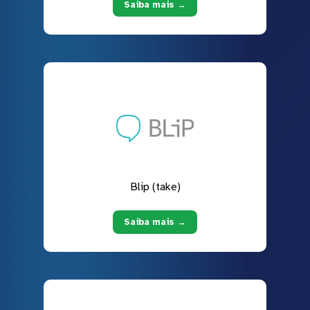
Saiba mais →
Blip (take)
Saiba mais →