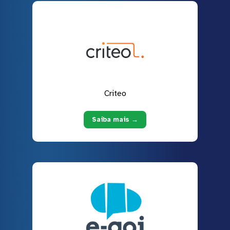
Criteo
Saiba mais →