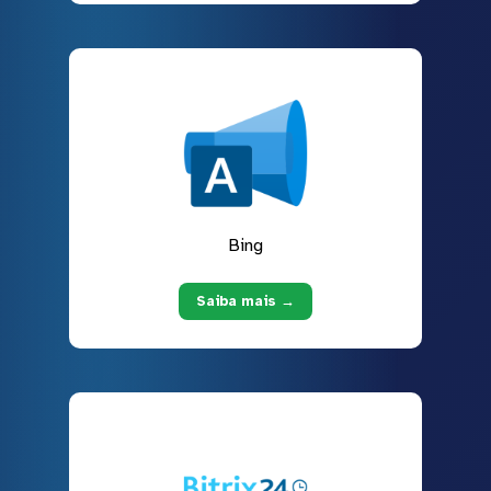
Bing
Saiba mais →