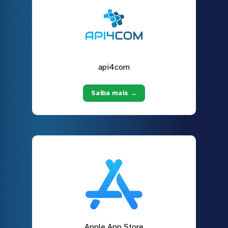
api4com
Saiba mais →
Apple App Store