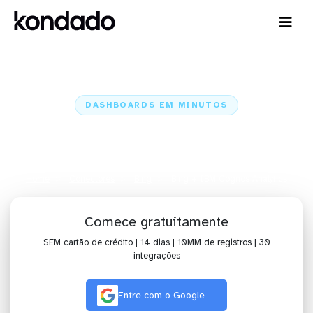
DASHBOARDS EM MINUTOS
Dashboard do Bing no IBM
Cognos Analytics em minutos
Home
Conectores
Bing
Bing + IBM Cognos Analytics
Comece gratuitamente
SEM cartão de crédito | 14 dias | 10MM de registros | 30
integrações
Entre com o Google