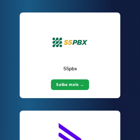
55pbx
Saiba mais →