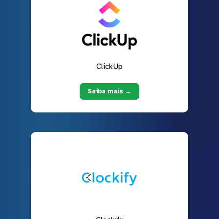
ClickUp
Saiba mais →