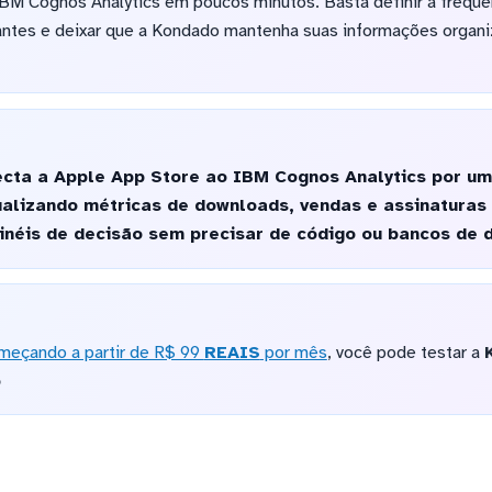
IBM Cognos Analytics em poucos minutos. Basta definir a frequê
vantes e deixar que a Kondado mantenha suas informações organ
cta a Apple App Store ao IBM Cognos Analytics por um
alizando métricas de downloads, vendas e assinaturas
ainéis de decisão sem precisar de código ou bancos de 
meçando a partir de R$ 99
REAIS
por mês
, você pode testar a
o