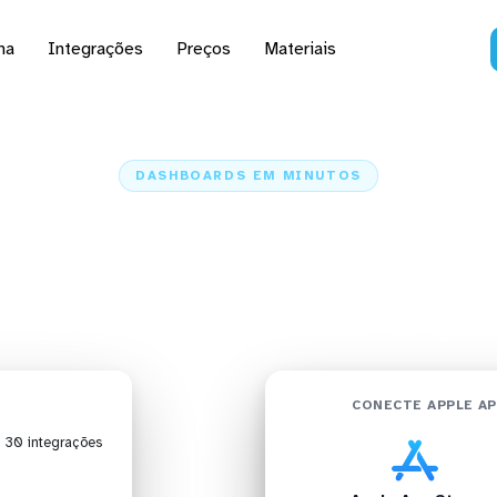
na
Integrações
Preços
Materiais
DASHBOARDS EM MINUTOS
ard da Apple App Store
gnos Analytics em minu
e
Conectores
Apple App Store
Apple App Store + IBM Cognos Anal
CONECTE APPLE AP
| 30 integrações