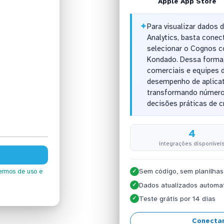
Apple App Store
✦
Para visualizar dados
Analytics, basta conec
selecionar o Cognos c
Kondado. Dessa forma,
comerciais e equipes
desempenho de aplicati
transformando números
decisões práticas de c
4
integrações disponívei
Sem código, sem planilhas
ermos de uso
e
✓
Dados atualizados automa
✓
Teste grátis por 14 dias
✓
Conectar