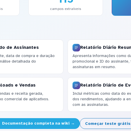
is
campos extraíveis
ado de Assinantes
Relatório Diário Resu
nte, data de compra e duração
Apresenta informações como dat
análise detalhada do
promocional e ID do assinante, f
assinaturas em resumo.
nloads e Vendas
Relatório Diário de E
endas e receita gerada,
Inclui métricas como data do ev
o comercial de aplicativos.
dos rendimentos, ajudando a en
com as assinaturas.
Documentação completa na wiki →
Começar teste gráti