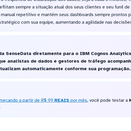
eflitam sempre a situação atual dos seus clientes e seu funil de
o manual repetitivo e mantém seus dashboards sempre prontos p
stratégico com sua equipe, aumentando a agilidade nas decisões
da SenseData diretamente para o IBM Cognos Analytics
 que analistas de dados e gestores de tráfego acompan
atualizam automaticamente conforme sua programação.
meçando a partir de R$ 99
REAIS
por mês
, você pode testar a
o