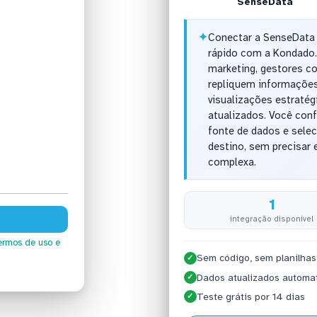
SenseData
✦
Conectar a SenseData 
rápido com a Kondado.
marketing, gestores c
repliquem informações
visualizações estraté
atualizados. Você con
fonte de dados e sele
destino, sem precisar 
complexa.
1
integração disponível
ermos de uso
e
Sem código, sem planilhas
✓
Dados atualizados automa
✓
Teste grátis por 14 dias
✓