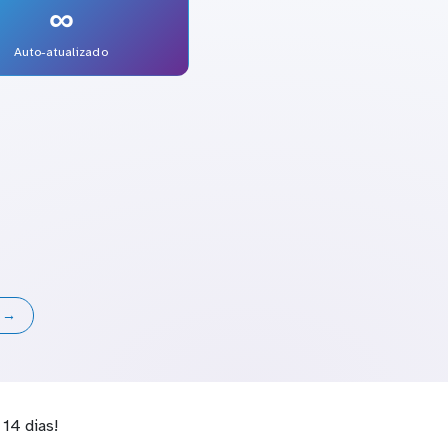
∞
Auto-atualizado
s →
14 dias!