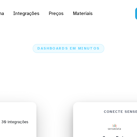
na
Integrações
Preços
Materiais
DASHBOARDS EM MINUTOS
rd do SenseData no IB
Analytics em minutos
Home
Conectores
SenseData
SenseData + IBM Cognos Analytics
CONECTE SENSE
| 30 integrações