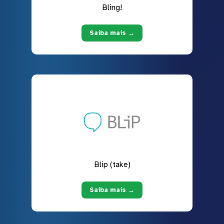
Bling!
Saiba mais →
Blip (take)
Saiba mais →