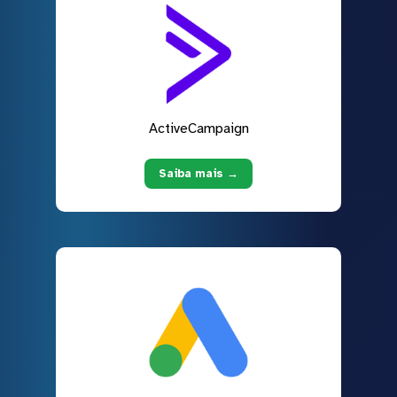
ActiveCampaign
Saiba mais →