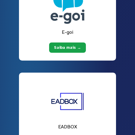
E-goi
Saiba mais →
EADBOX