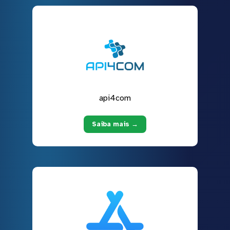
api4com
Saiba mais →