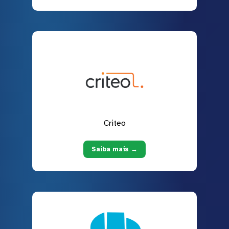
Criteo
Saiba mais →