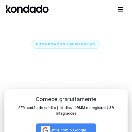
DASHBOARDS EM MINUTOS
Dashboard do MongoDB no IBM
Cognos Analytics em minutos
Home
Conectores
MongoDB
MongoDB + IBM Cognos Analytics
Comece gratuitamente
SEM cartão de crédito | 14 dias | 10MM de registros | 30
integrações
Entre com o Google