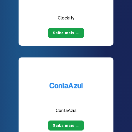
Clockify
Saiba mais →
ContaAzul
Saiba mais →