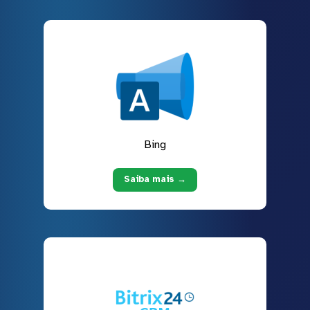
Bing
Saiba mais →