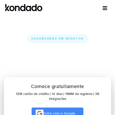
DASHBOARDS EM MINUTOS
Dashboard do Instagram no IBM
Cognos Analytics em minutos
Home
Conectores
Instagram
Instagram + IBM Cognos Analytics
Comece gratuitamente
SEM cartão de crédito | 14 dias | 10MM de registros | 30
integrações
Entre com o Google