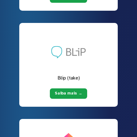
Blip (take)
Saiba mais →