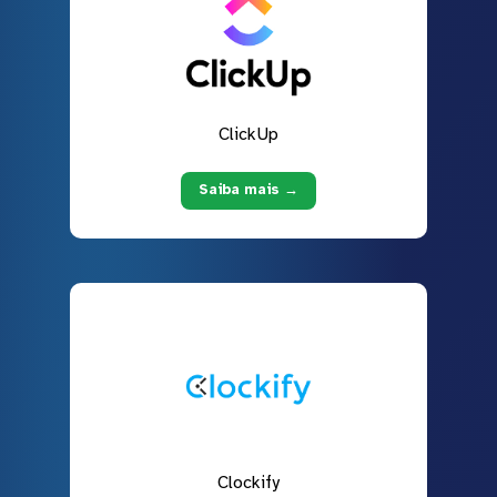
ClickUp
Saiba mais →
Clockify