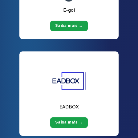
E-goi
Saiba mais →
EADBOX
Saiba mais →