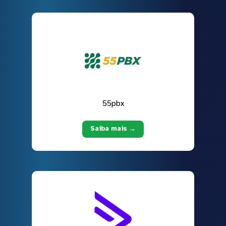
55pbx
Saiba mais →