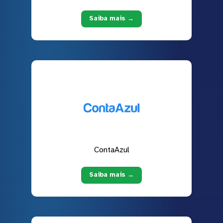
Saiba mais →
ContaAzul
Saiba mais →