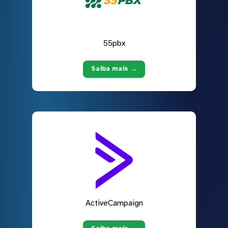
55pbx
Saiba mais →
ActiveCampaign