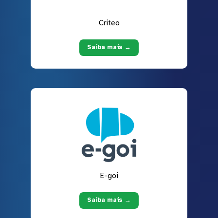
Criteo
Saiba mais →
E-goi
Saiba mais →