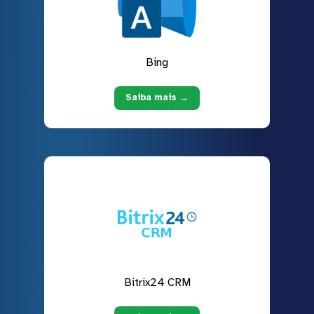
Bing
Saiba mais →
Bitrix24 CRM