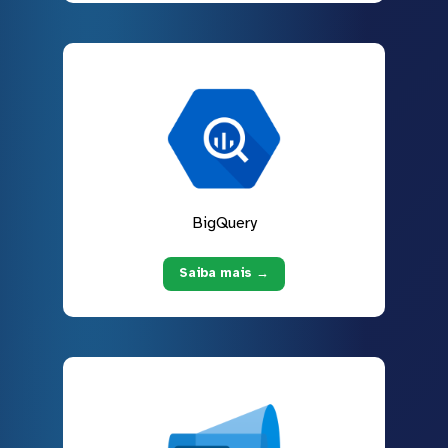
BigQuery
Saiba mais →