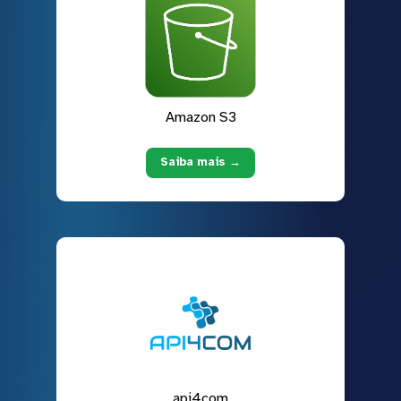
Amazon S3
Saiba mais →
api4com