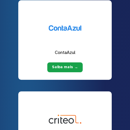
ContaAzul
Saiba mais →