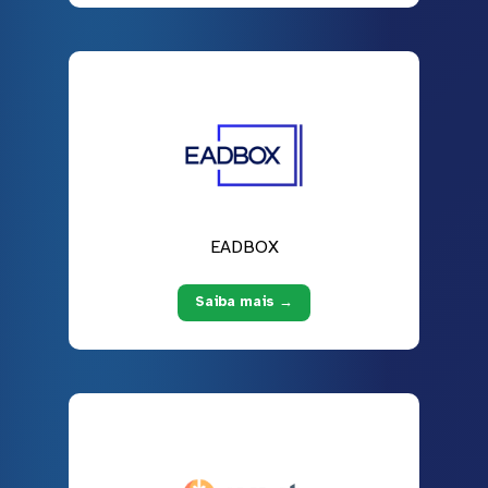
EADBOX
Saiba mais →