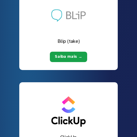
Blip (take)
Saiba mais →