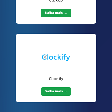
ClickUp
Saiba mais →
Clockify
Saiba mais →