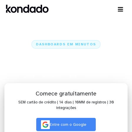
DASHBOARDS EM MINUTOS
Dashboard do Bing no Alteryx em
minutos
Home
Conectores
Bing
Bing + Alteryx
Comece gratuitamente
SEM cartão de crédito | 14 dias | 10MM de registros | 30
integrações
Entre com o Google