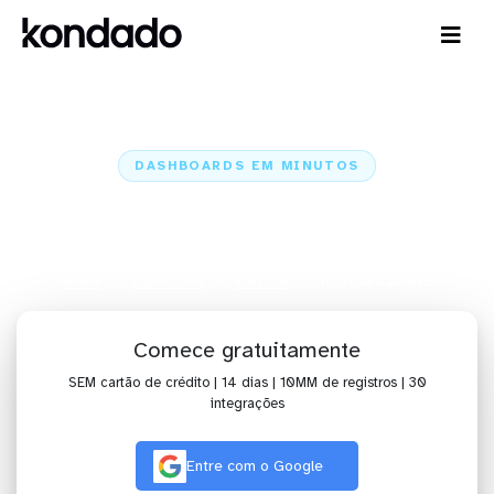
DASHBOARDS EM MINUTOS
Dashboard do YouTube no Alteryx
em minutos
Home
Conectores
YouTube
YouTube + Alteryx
Comece gratuitamente
SEM cartão de crédito | 14 dias | 10MM de registros | 30
integrações
Entre com o Google