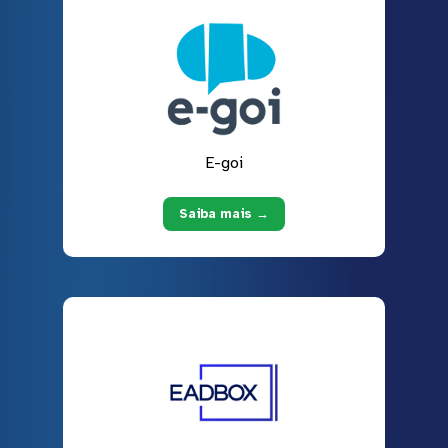
E-goi
Saiba mais →