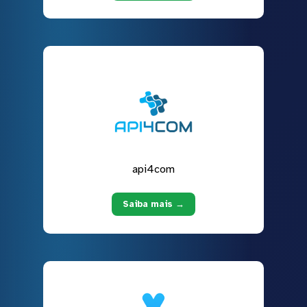
api4com
Saiba mais →