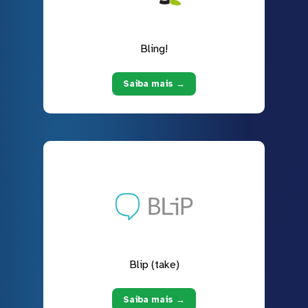
Bling!
Saiba mais →
Blip (take)
Saiba mais →