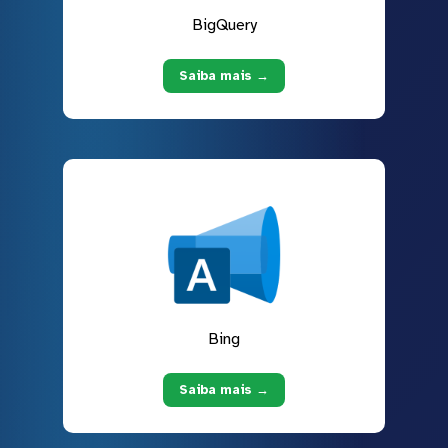
BigQuery
Saiba mais →
Bing
Saiba mais →