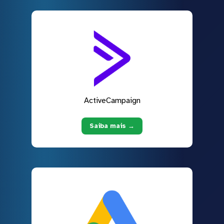
ActiveCampaign
Saiba mais →