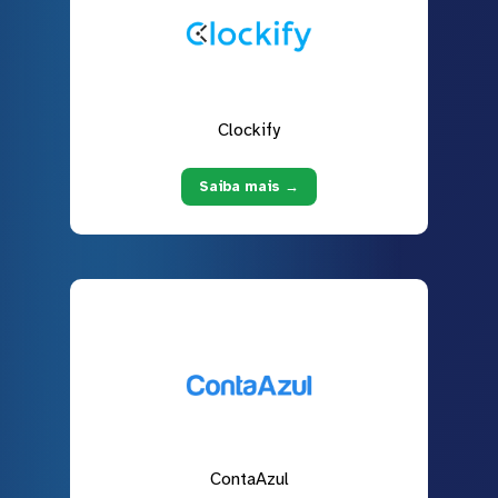
Clockify
Saiba mais →
ContaAzul