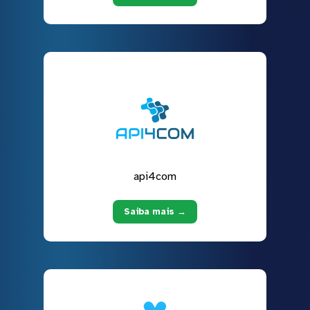
api4com
Saiba mais →