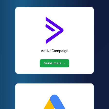
ActiveCampaign
Saiba mais →