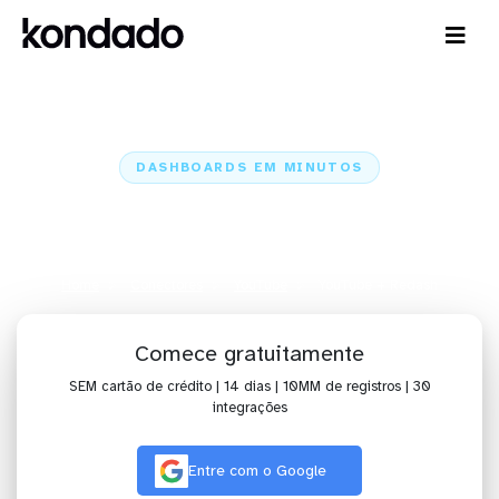
DASHBOARDS EM MINUTOS
Dashboard do YouTube no
Redash em minutos
Home
Conectores
YouTube
YouTube + Redash
Comece gratuitamente
SEM cartão de crédito | 14 dias | 10MM de registros | 30
integrações
Entre com o Google