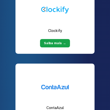
Clockify
Saiba mais →
ContaAzul