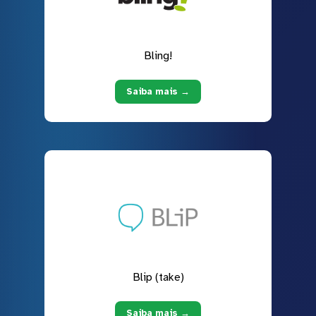
Bling!
Saiba mais →
Blip (take)
Saiba mais →