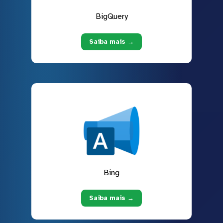
BigQuery
Saiba mais →
Bing
Saiba mais →