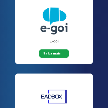
E-goi
Saiba mais →