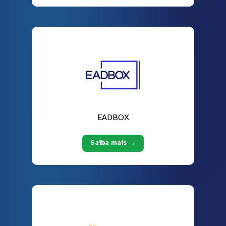
EADBOX
Saiba mais →