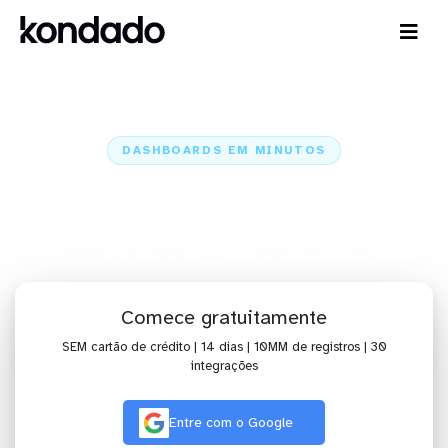
DASHBOARDS EM MINUTOS
Dashboard do Recruiterbox no
Redash em minutos
Home
Conectores
Recruiterbox
Recruiterbox + Redash
Comece gratuitamente
SEM cartão de crédito | 14 dias | 10MM de registros | 30
integrações
Entre com o Google