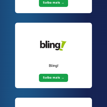
Saiba mais →
Bling!
Saiba mais →