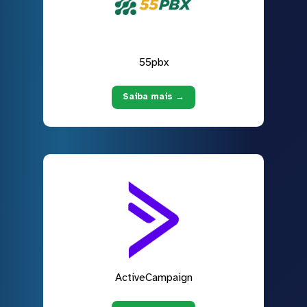
55pbx
Saiba mais →
ActiveCampaign