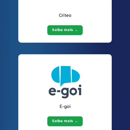
Criteo
Saiba mais →
E-goi
Saiba mais →