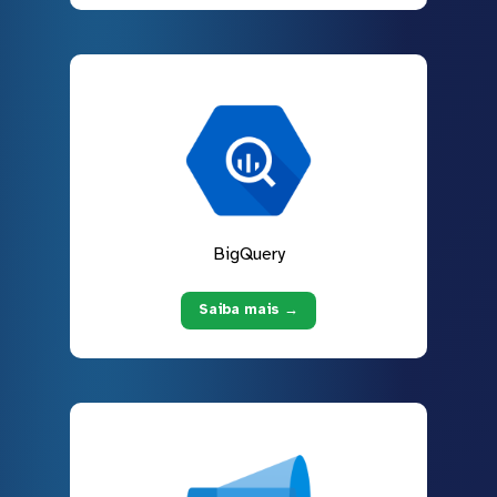
BigQuery
Saiba mais →