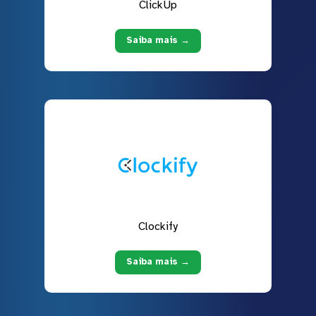
ClickUp
Saiba mais →
Clockify
Saiba mais →