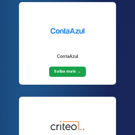
ContaAzul
Saiba mais →