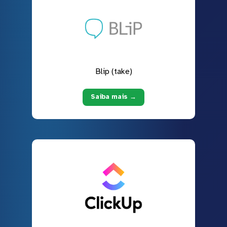
Blip (take)
Saiba mais →