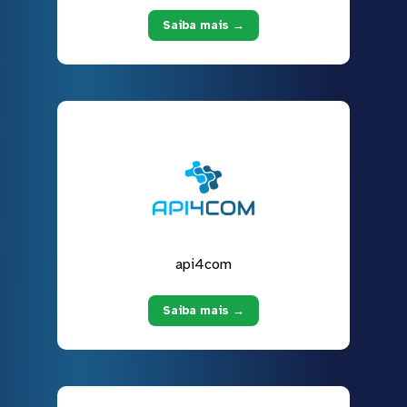
Saiba mais →
api4com
Saiba mais →