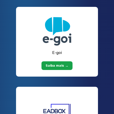
E-goi
Saiba mais →