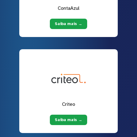
ContaAzul
Saiba mais →
Criteo
Saiba mais →