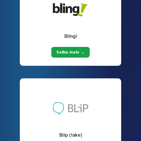
Bling!
Saiba mais →
Blip (take)