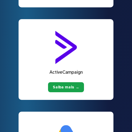
ActiveCampaign
Saiba mais →