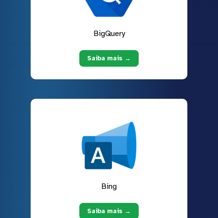
BigQuery
Saiba mais →
Bing
Saiba mais →