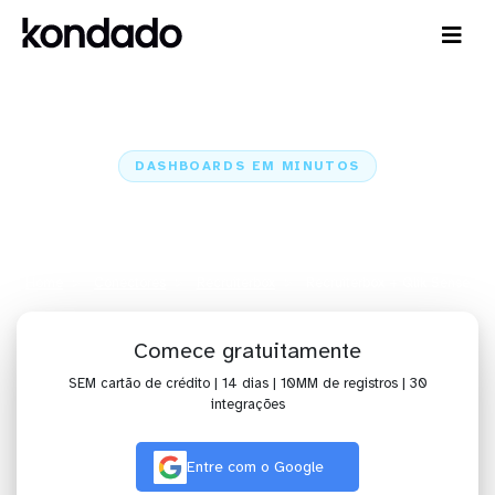
DASHBOARDS EM MINUTOS
Dashboard do Recruiterbox no
Qlik Sense em minutos
Home
Conectores
Recruiterbox
Recruiterbox + Qlik Sense
Comece gratuitamente
SEM cartão de crédito | 14 dias | 10MM de registros | 30
integrações
Entre com o Google