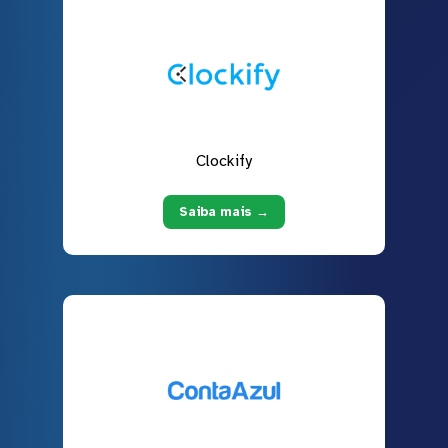
Clockify
Saiba mais →