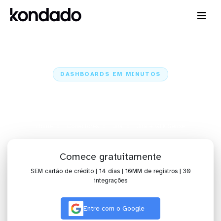
DASHBOARDS EM MINUTOS
Dashboard do Jira no Qlik Sense
em minutos
Home
Conectores
Jira
Jira + Qlik Sense
Comece gratuitamente
SEM cartão de crédito | 14 dias | 10MM de registros | 30
integrações
Entre com o Google