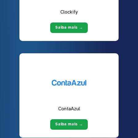
Clockify
Saiba mais →
ContaAzul
Saiba mais →