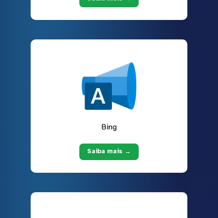
Bing
Saiba mais →