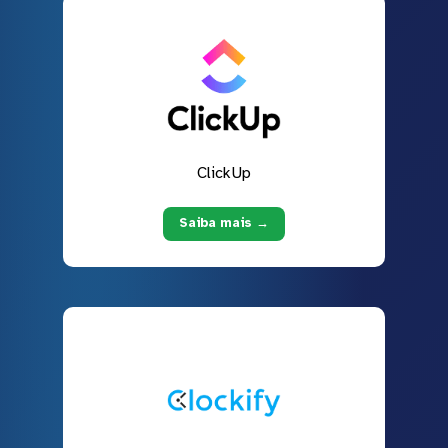
ClickUp
Saiba mais →