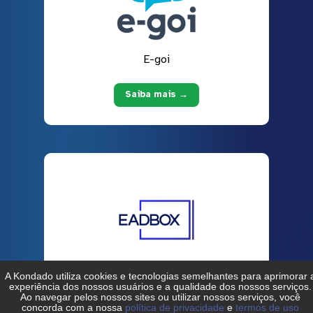
E-goi
Saiba mais →
EADBOX