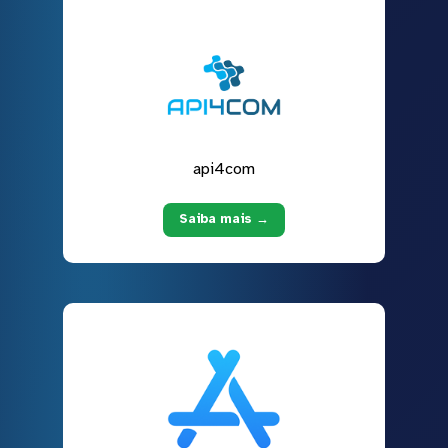
api4com
Saiba mais →