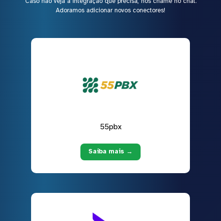
Caso não veja a integração que precisa, nos chame no chat.
Adoramos adicionar novos conectores!
55pbx
Saiba mais →