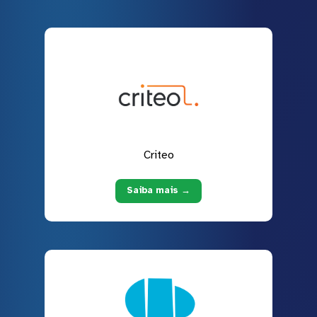
Criteo
Saiba mais →