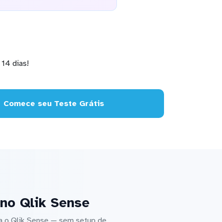
14 dias!
Comece seu Teste Grátis
no Qlik Sense
a o Qlik Sense — sem setup de