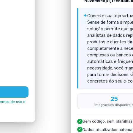
Nuvemshop (Tiendanu
✦
Conecte sua loja virtu
Sense de forma simple
solução permite que ge
analistas de dados re
produtos e clientes di
completamente a nece
complexas ou bancos d
automáticas e frequên
necessidade, você ma
para tomar decisões r
concretos do seu e-c
25
ermos de uso
e
integrações disponívei
Sem código, sem planilhas
✓
Dados atualizados automa
✓