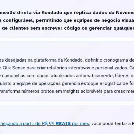
nexão direta via Kondado que replica dados da Nuvems
 configurável, permitindo que equipes de negócio visu
e clientes sem escrever código ou gerenciar qualquer 
es desejadas na plataforma da Kondado, definir o cronograma de 
 Qlik Sense para criar relatórios interativos e personalizados.
campanhas com dados atualizados automaticamente, líderes d
quanto a equipe de operações gerencia estoque e logística de f
 transforma números brutos em insights acionáveis para crescime
meçando a partir de R$ 99
REAIS
por mês
, você pode testar a
o