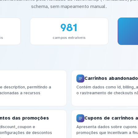
schema, sem mapeamento manual.
981
is
campos extraíveis
Carrinhos abandonad
e description, permitindo a
Contém dados como id, billing_
acionadas a recursos
o rastreamento de checkouts nã
ontos das promoções
Cupons de carrinhos 
 discount_coupon e
Apresenta dados sobre cupons ut
configurações de descontos
promoções que incentivam a fin