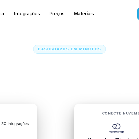
na
Integrações
Preços
Materiais
DASHBOARDS EM MINUTOS
d da Nuvemshop (Tiend
Qlik Sense em minutos
Conectores
Nuvemshop (Tiendanube)
Nuvemshop (Tiendanube) + Q
CONECTE NUVEMS
| 30 integrações