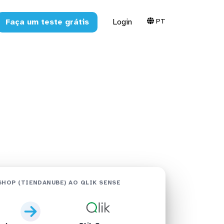
PT
Faça um teste grátis
Login
anube) no
lik Sense
HOP (TIENDANUBE) AO QLIK SENSE