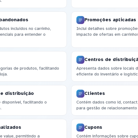
.
abandonados
Promoções aplicadas 
tos incluídos no carrinho,
Inclui detalhes sobre promoções
enciais para entender o
impacto de ofertas em carrinhos
Centros de distribuiç
orias de produtos, facilitando
Apresenta dados sobre locais de
oja.
eficiente do inventário e logístic
e distribuição
Clientes
disponível, facilitando o
Contém dados como id, contact_
.
para gestão de relacionamento 
nalizados
Cupons
e value, permitindo a
Contém informações sobre cupons