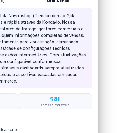
be)
Qlik Sense
al da Nuvemshop (Tiendanube) ao Qlik
s e rápida através da Kondado. Nossa
stores de tráfego, gestores comerciais e
pliquem informações completas de vendas,
retamente para visualização, eliminando
ssidade de configurações técnicas
e dados intermediários. Com atualizações
cia configurável conforme sua
ntém seus dashboards sempre atualizados
ápidas e assertivas baseadas em dados
ommerce.
981
s
campos extraíveis
ticamente