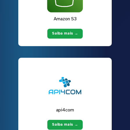
Amazon S3
Saiba mais →
api4com
Saiba mais →