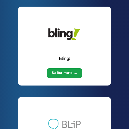
Bling!
Saiba mais →