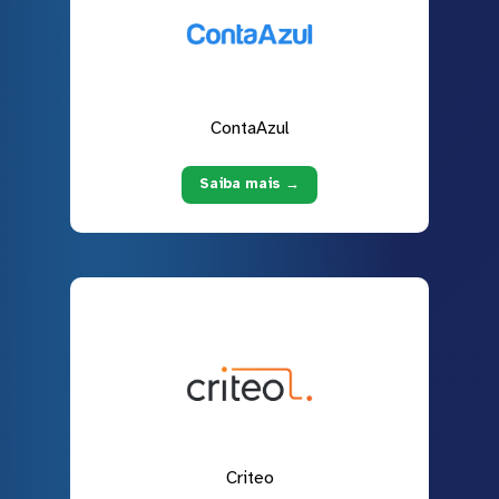
ContaAzul
Saiba mais →
Criteo