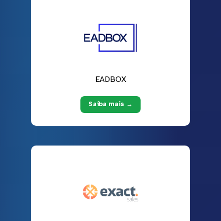
EADBOX
Saiba mais →