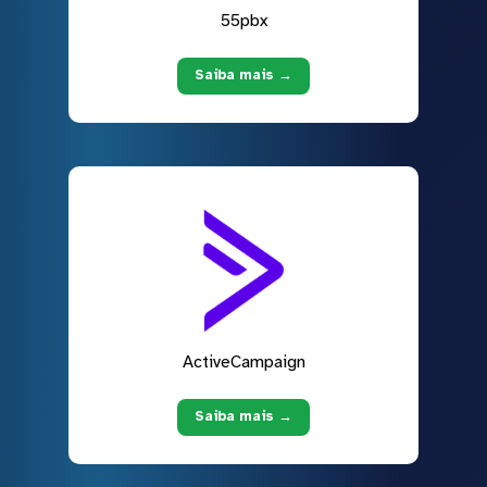
55pbx
Saiba mais →
ActiveCampaign
Saiba mais →