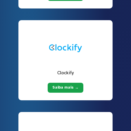
Clockify
Saiba mais →