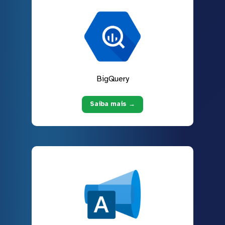
BigQuery
Saiba mais →