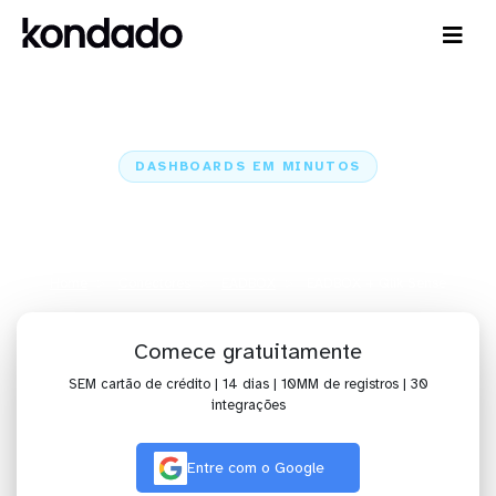
DASHBOARDS EM MINUTOS
Dashboard do EADBOX no Qlik
Sense em minutos
Home
Conectores
EADBOX
EADBOX + Qlik Sense
Comece gratuitamente
SEM cartão de crédito | 14 dias | 10MM de registros | 30
integrações
Entre com o Google