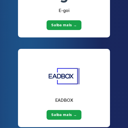
E-goi
Saiba mais →
EADBOX
Saiba mais →