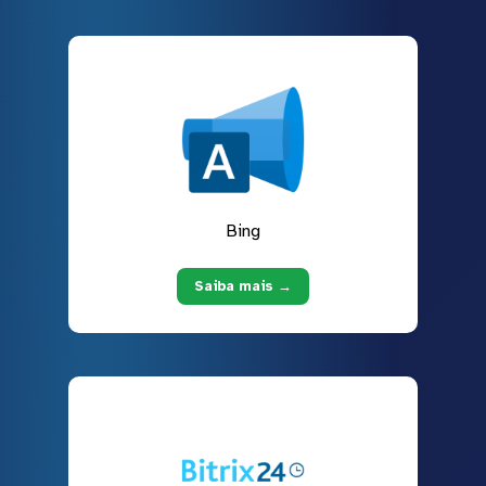
Bing
Saiba mais →