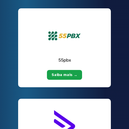
55pbx
Saiba mais →