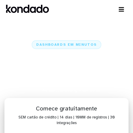
DASHBOARDS EM MINUTOS
Dashboard do Microsoft
Advertising no Qlik Sense em
minutos
Home
Conectores
Microsoft Advertising
Microsoft Advertising + Qlik Sense
Comece gratuitamente
SEM cartão de crédito | 14 dias | 10MM de registros | 30
integrações