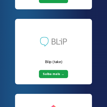
Blip (take)
Saiba mais →