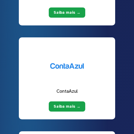
Saiba mais →
ContaAzul
Saiba mais →