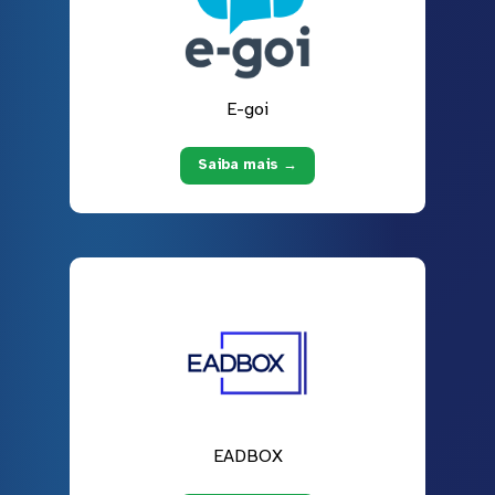
E-goi
Saiba mais →
EADBOX