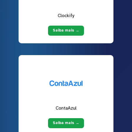
Clockify
Saiba mais →
ContaAzul
Saiba mais →