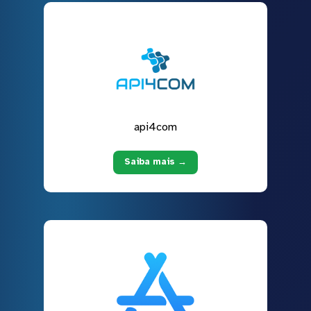
api4com
Saiba mais →