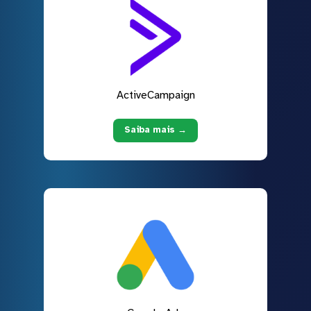
ActiveCampaign
Saiba mais →