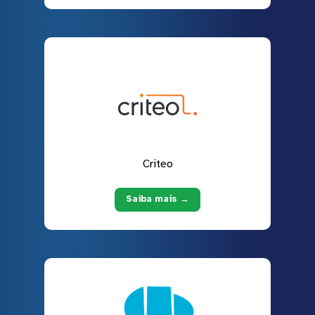
Criteo
Saiba mais →