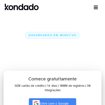
DASHBOARDS EM MINUTOS
Dashboard do Wake Commerce
no Redash em minutos
Home
Conectores
Wake Commerce
Wake Commerce + Redash
Comece gratuitamente
SEM cartão de crédito | 14 dias | 10MM de registros | 30
integrações
Entre com o Google