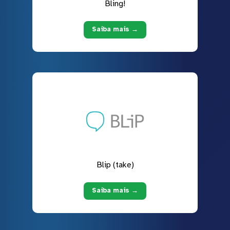
Bling!
Saiba mais →
Blip (take)
Saiba mais →