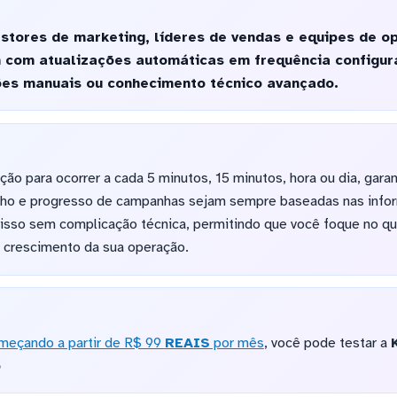
stores de marketing, líderes de vendas e equipes de o
com atualizações automáticas em frequência configurá
es manuais ou conhecimento técnico avançado.
ção para ocorrer a cada 5 minutos, 15 minutos, hora ou dia, gar
alho e progresso de campanhas sejam sempre baseadas nas info
 isso sem complicação técnica, permitindo que você foque no q
o crescimento da sua operação.
meçando a partir de R$ 99
REAIS
por mês
, você pode testar a
o