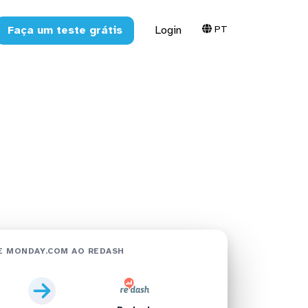
PT
Faça um teste grátis
Login
edash em
E MONDAY.COM AO REDASH