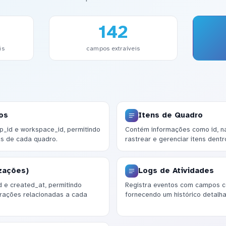
142
is
campos extraíveis
os
Itens de Quadro
p_id e workspace_id, permitindo
Contém informações como id, n
as de cada quadro.
rastrear e gerenciar itens dent
izações)
Logs de Atividades
 e created_at, permitindo
Registra eventos com campos co
erações relacionadas a cada
fornecendo um histórico detalha