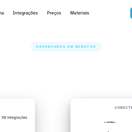
na
Integrações
Preços
Materiais
DASHBOARDS EM MINUTOS
rd do monday.com no R
minutos
Home
Conectores
monday.com
monday.com + Redash
CONECT
| 30 integrações