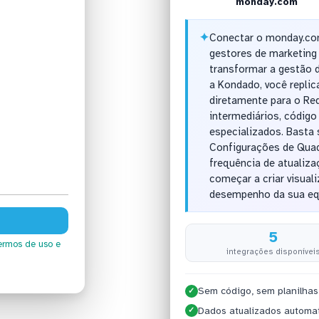
monday.com
✦
Conectar o monday.com
gestores de marketing 
transformar a gestão d
a Kondado, você repli
diretamente para o Re
intermediários, código
especializados. Basta
Configurações de Quad
frequência de atualiza
começar a criar visua
desempenho da sua eq
5
ermos de uso
e
integrações disponívei
Sem código, sem planilhas
✓
Dados atualizados automa
✓