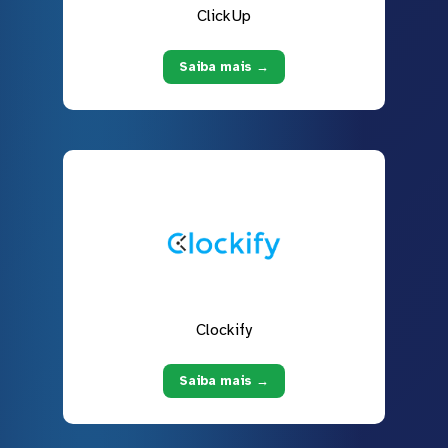
ClickUp
Saiba mais →
Clockify
Saiba mais →