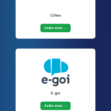
Criteo
Saiba mais →
E-goi
Saiba mais →