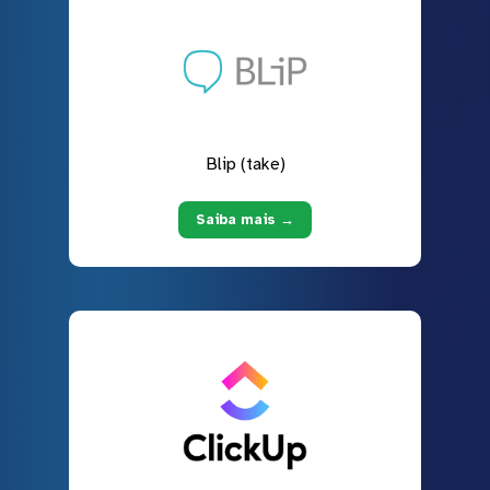
Blip (take)
Saiba mais →