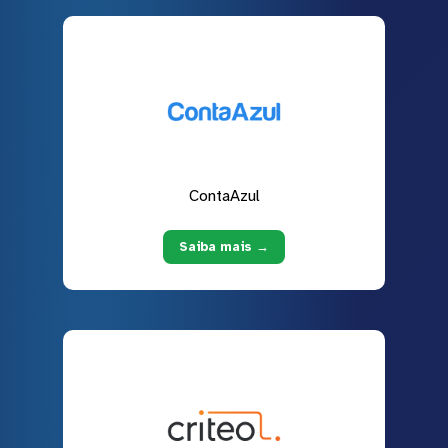
ContaAzul
Saiba mais →