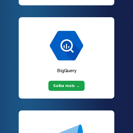
BigQuery
Saiba mais →