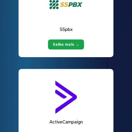
55pbx
Saiba mais →
ActiveCampaign