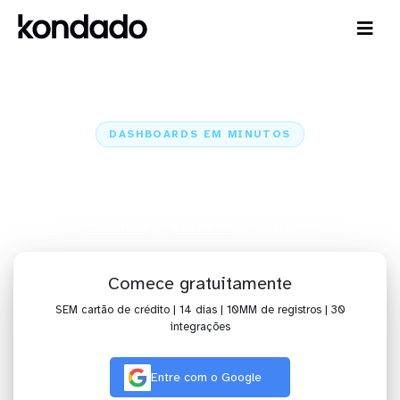
DASHBOARDS EM MINUTOS
Dashboard do Amazon S3 no
Redash em minutos
Home
Conectores
Amazon S3
Amazon S3 + Redash
Comece gratuitamente
SEM cartão de crédito | 14 dias | 10MM de registros | 30
integrações
Entre com o Google