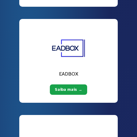
EADBOX
Saiba mais →