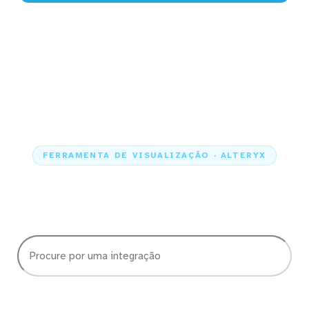
FERRAMENTA DE VISUALIZAÇÃO · ALTERYX
Escolha quais dados quer
visualizar no Alteryx
Caso não veja a integração que precisa, nos chame no chat. Adoramos
adicionar novos conectores!