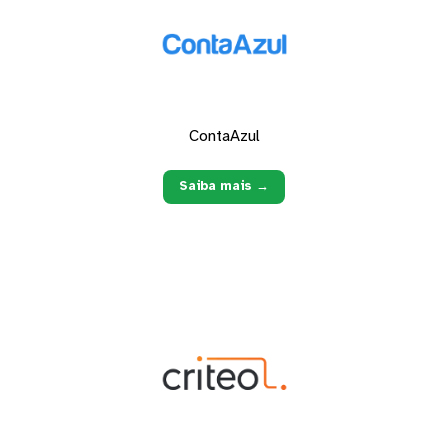
ContaAzul
Saiba mais →