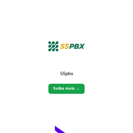
55pbx
Saiba mais →