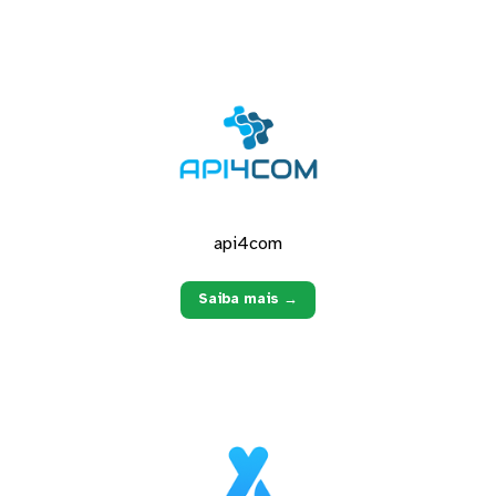
api4com
Saiba mais →