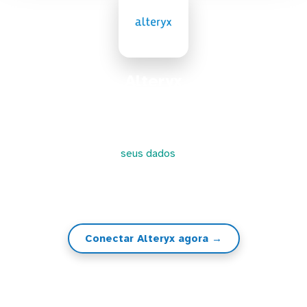
Alteryx
O Alteryx é um serviço de data analytics self-service.
Ele permite o preparo de dados para análise e
compartilhamento e execução de relatórios. A
Kondado conecta
seus dados
no Alteryx e, a partir
de lá, você poderá criar visualizações, gráficos,
dashboards e KPIs
Conectar Alteryx agora →