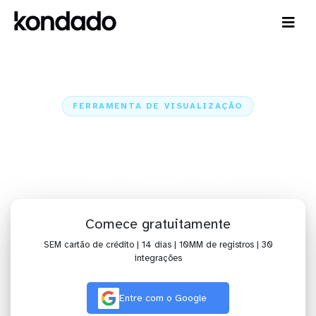
FERRAMENTA DE VISUALIZAÇÃO
Visualize dados no Alteryx com
alguns cliques
Home
Visualização
Alteryx
Comece gratuitamente
SEM cartão de crédito | 14 dias | 10MM de registros | 30
integrações
Entre com o Google