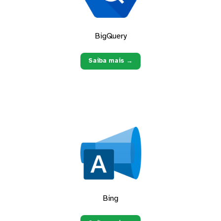
BigQuery
Saiba mais →
Bing