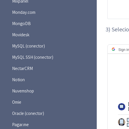
Mixpanel
Monday.com
MongoDB
3) Seleci
Movidesk
MySQL (conector)
MySQL SSH (conector)
NectarCRM
Notion
Nuvemshop
Omie
Oracle (conector)
Pagar.me