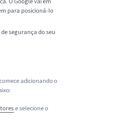
ca. O Google vai em
cem para posicioná-lo
s de segurança do seu
 comece adicionando o
aixo:
ctores
e selecione o