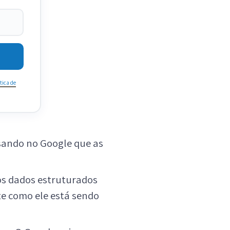
tica de
isando no Google que as
os dados estruturados
te como ele está sendo