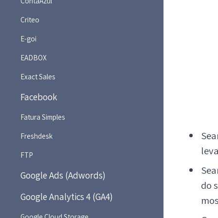
ContaAzul
Criteo
E-goi
EADBOX
Exact Sales
Facebook
Fatura Simples
Sea
Freshdesk
leva
FTP
Sea
Google Ads (Adwords)
do 
Google Analytics 4 (GA4)
mos
Google Cloud Storage