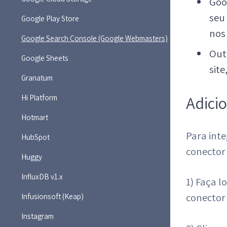
Goo
seu
Google Play Store
nos
Google Search Console (Google Webmasters)
Out
Google Sheets
site
Granatum
Hi Platform
Adici
Hotmart
Para int
HubSpot
conector
Huggy
InfluxDB v1.x
1) Faça l
conector
Infusionsoft (Keap)
Instagram