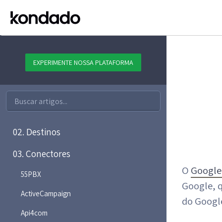
EXPERIMENTE NOSSA PLATAFORMA
01. Plataforma
02. Destinos
03. Conectores
O
Google
55PBX
Google, 
ActiveCampaign
do Google
Api4com