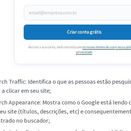
Criar conta grátis
Ao criar a sua conta, você concorda com
os nossos termos de uso
e nossa polí
privacidade
rch Traffic: Identifica o que as pessoas estão pesqu
 a clicar em seu site;
rch Appearance: Mostra como o Google está lendo 
seu site (títulos, descrições, etc) e consequentemen
trado no buscador;