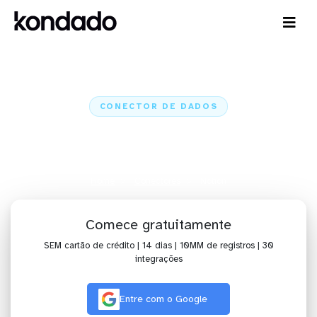
CONECTOR DE DADOS
Conecte o Notion a IA,
dashboards, planilhas e ETL
Home
Conectores
Notion
Comece gratuitamente
SEM cartão de crédito | 14 dias | 10MM de registros | 30
integrações
Entre com o Google