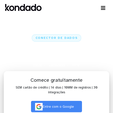
CONECTOR DE DADOS
Conecte o Bling! a IA,
dashboards, planilhas e ETL
Home
Conectores
Bling!
Comece gratuitamente
SEM cartão de crédito | 14 dias | 10MM de registros | 30
integrações
Entre com o Google