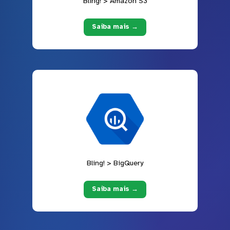
Bling! > Amazon S3
Saiba mais →
Bling! > BigQuery
Saiba mais →