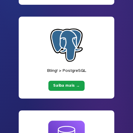
Bling! > PostgreSQL
Saiba mais →