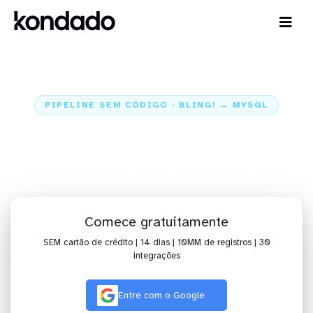
PIPELINE SEM CÓDIGO · BLING! → MYSQL
Envie os dados do Bling! para o
MySQL
Home
Conectores
Bling!
Integração Bling! + MySQL
Comece gratuitamente
SEM cartão de crédito | 14 dias | 10MM de registros | 30
integrações
Entre com o Google