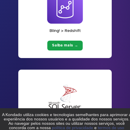
Bling! > Redshift
Saiba mais →
Bling! > SQL Server